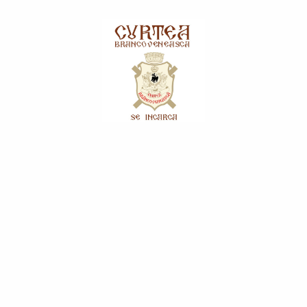
Îndulcitori Naturali
Produse Apicole
Pulberi și Mixuri
Relaxare
Băuturi
Apă
Băuturi Vegetale
Bere
Siropuri
Sucuri
Tărie