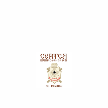
Orez
Paste
Sare
Ulei
Zahăr
Ingrediente Culinare
Adaosuri Alimentare
Borș și Amestec pentru Ciorbe
Condimente și Mirodenii
Esențe și Culoare
Foi plăcintă/Prăjitură