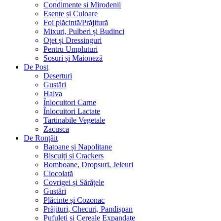
Condimente și Mirodenii
Esențe și Culoare
Foi plăcintă/Prăjitură
Mixuri, Pulberi și Budinci
Oțet și Dressinguri
Pentru Umpluturi
Sosuri și Maioneză
De Post
Deserturi
Gustări
Halva
Înlocuitori Carne
Înlocuitori Lactate
Tartinabile Vegetale
Zacusca
De Ronțăit
Batoane și Napolitane
Biscuiți și Crackers
Bomboane, Dropsuri, Jeleuri
Ciocolată
Covrigei și Sărățele
Gustări
Plăcinte și Cozonac
Prăjituri, Checuri, Pandișpan
Pufuleți și Cereale Expandate