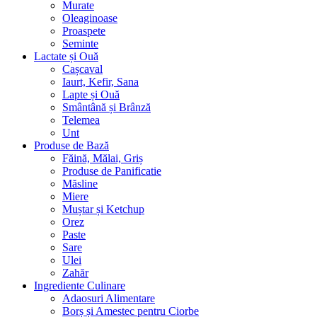
Murate
Oleaginoase
Proaspete
Seminte
Lactate și Ouă
Cașcaval
Iaurt, Kefir, Sana
Lapte și Ouă
Smântână și Brânză
Telemea
Unt
Produse de Bază
Făină, Mălai, Griș
Produse de Panificatie
Măsline
Miere
Muștar și Ketchup
Orez
Paste
Sare
Ulei
Zahăr
Ingrediente Culinare
Adaosuri Alimentare
Borș și Amestec pentru Ciorbe