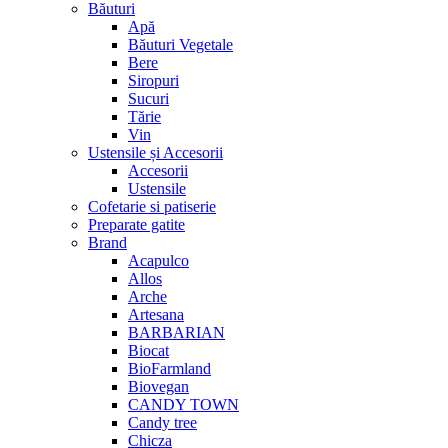
Băuturi
Apă
Băuturi Vegetale
Bere
Siropuri
Sucuri
Tărie
Vin
Ustensile și Accesorii
Accesorii
Ustensile
Cofetarie si patiserie
Preparate gatite
Brand
Acapulco
Allos
Arche
Artesana
BARBARIAN
Biocat
BioFarmland
Biovegan
CANDY TOWN
Candy tree
Chicza