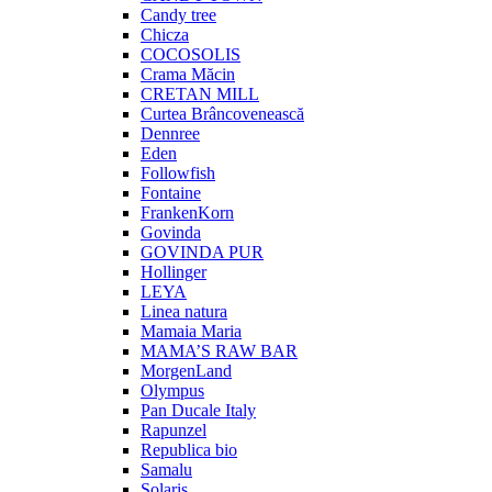
Candy tree
Chicza
COCOSOLIS
Crama Măcin
CRETAN MILL
Curtea Brâncovenească
Dennree
Eden
Followfish
Fontaine
FrankenKorn
Govinda
GOVINDA PUR
Hollinger
LEYA
Linea natura
Mamaia Maria
MAMA’S RAW BAR
MorgenLand
Olympus
Pan Ducale Italy
Rapunzel
Republica bio
Samalu
Solaris