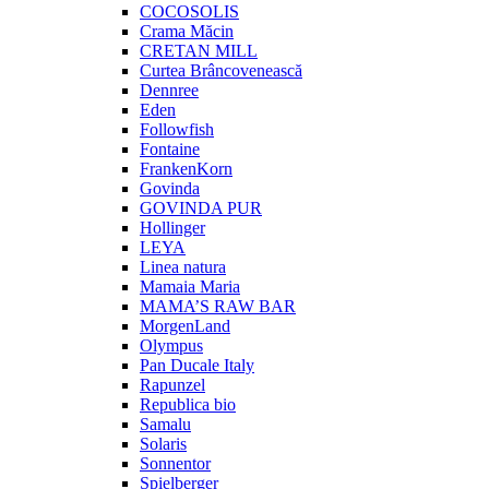
COCOSOLIS
Crama Măcin
CRETAN MILL
Curtea Brâncovenească
Dennree
Eden
Followfish
Fontaine
FrankenKorn
Govinda
GOVINDA PUR
Hollinger
LEYA
Linea natura
Mamaia Maria
MAMA’S RAW BAR
MorgenLand
Olympus
Pan Ducale Italy
Rapunzel
Republica bio
Samalu
Solaris
Sonnentor
Spielberger