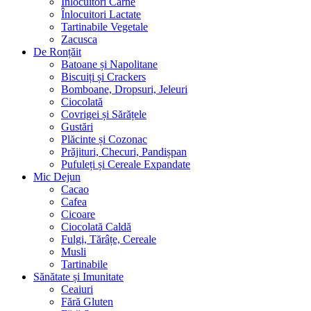
Înlocuitori Carne
Înlocuitori Lactate
Tartinabile Vegetale
Zacusca
De Ronțăit
Batoane și Napolitane
Biscuiți și Crackers
Bomboane, Dropsuri, Jeleuri
Ciocolată
Covrigei și Sărățele
Gustări
Plăcinte și Cozonac
Prăjituri, Checuri, Pandișpan
Pufuleți și Cereale Expandate
Mic Dejun
Cacao
Cafea
Cicoare
Ciocolată Caldă
Fulgi, Tărâțe, Cereale
Musli
Tartinabile
Sănătate și Imunitate
Ceaiuri
Fără Gluten