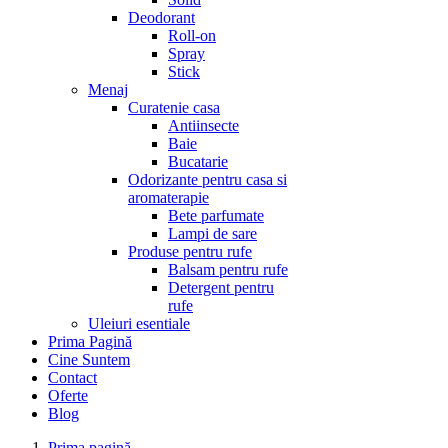
Deodorant
Roll-on
Spray
Stick
Menaj
Curatenie casa
Antiinsecte
Baie
Bucatarie
Odorizante pentru casa si
aromaterapie
Bete parfumate
Lampi de sare
Produse pentru rufe
Balsam pentru rufe
Detergent pentru
rufe
Uleiuri esentiale
Prima Pagină
Cine Suntem
Contact
Oferte
Blog
Prima pagină