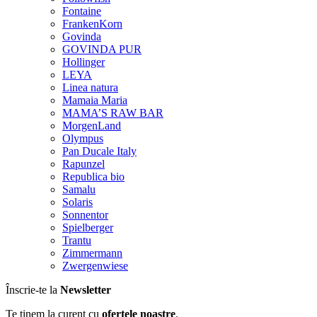
Fontaine
FrankenKorn
Govinda
GOVINDA PUR
Hollinger
LEYA
Linea natura
Mamaia Maria
MAMA’S RAW BAR
MorgenLand
Olympus
Pan Ducale Italy
Rapunzel
Republica bio
Samalu
Solaris
Sonnentor
Spielberger
Trantu
Zimmermann
Zwergenwiese
Înscrie-te la
Newsletter
Te ținem la curent cu
ofertele noastre
.