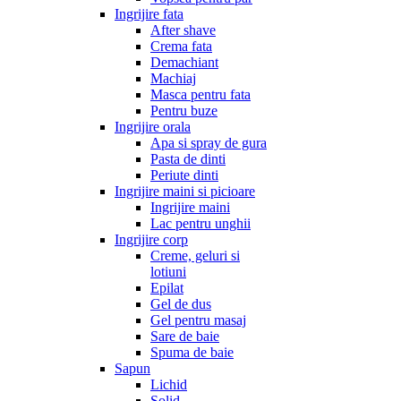
Ingrijire fata
After shave
Crema fata
Demachiant
Machiaj
Masca pentru fata
Pentru buze
Ingrijire orala
Apa si spray de gura
Pasta de dinti
Periute dinti
Ingrijire maini si picioare
Ingrijire maini
Lac pentru unghii
Ingrijire corp
Creme, geluri si
lotiuni
Epilat
Gel de dus
Gel pentru masaj
Sare de baie
Spuma de baie
Sapun
Lichid
Solid