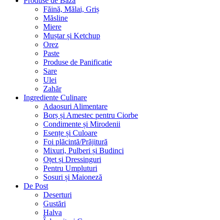
Produse de Bază
Făină, Mălai, Griș
Măsline
Miere
Muștar și Ketchup
Orez
Paste
Produse de Panificatie
Sare
Ulei
Zahăr
Ingrediente Culinare
Adaosuri Alimentare
Borș și Amestec pentru Ciorbe
Condimente și Mirodenii
Esențe și Culoare
Foi plăcintă/Prăjitură
Mixuri, Pulberi și Budinci
Oțet și Dressinguri
Pentru Umpluturi
Sosuri și Maioneză
De Post
Deserturi
Gustări
Halva