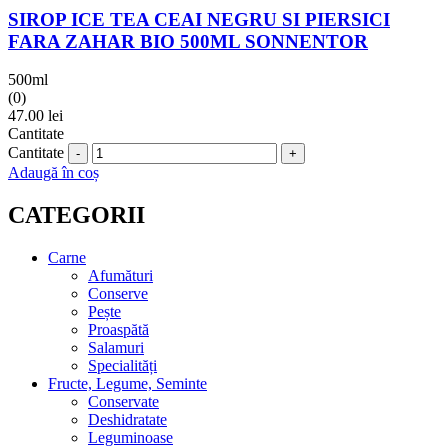
SIROP ICE TEA CEAI NEGRU SI PIERSICI
FARA ZAHAR BIO 500ML SONNENTOR
500ml
(0)
47.00
lei
Cantitate
Cantitate
Adaugă în coș
CATEGORII
Carne
Afumături
Conserve
Pește
Proaspătă
Salamuri
Specialități
Fructe, Legume, Seminte
Conservate
Deshidratate
Leguminoase