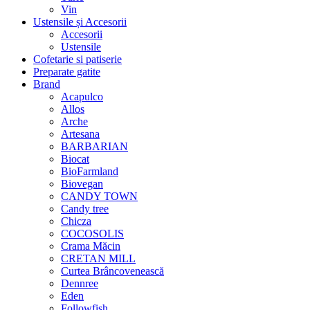
Vin
Ustensile și Accesorii
Accesorii
Ustensile
Cofetarie si patiserie
Preparate gatite
Brand
Acapulco
Allos
Arche
Artesana
BARBARIAN
Biocat
BioFarmland
Biovegan
CANDY TOWN
Candy tree
Chicza
COCOSOLIS
Crama Măcin
CRETAN MILL
Curtea Brâncovenească
Dennree
Eden
Followfish