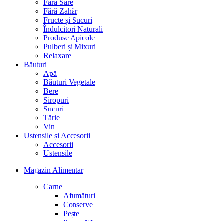
Fără Sare
Fără Zahăr
Fructe și Sucuri
Îndulcitori Naturali
Produse Apicole
Pulberi și Mixuri
Relaxare
Băuturi
Apă
Băuturi Vegetale
Bere
Siropuri
Sucuri
Tărie
Vin
Ustensile și Accesorii
Accesorii
Ustensile
Magazin Alimentar
Carne
Afumături
Conserve
Pește