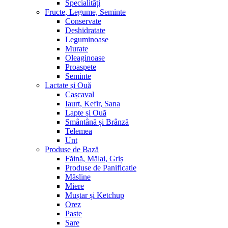
Specialități
Fructe, Legume, Seminte
Conservate
Deshidratate
Leguminoase
Murate
Oleaginoase
Proaspete
Seminte
Lactate și Ouă
Cașcaval
Iaurt, Kefir, Sana
Lapte și Ouă
Smântână și Brânză
Telemea
Unt
Produse de Bază
Făină, Mălai, Griș
Produse de Panificatie
Măsline
Miere
Muștar și Ketchup
Orez
Paste
Sare