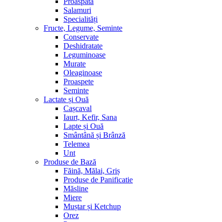
Proaspătă
Salamuri
Specialități
Fructe, Legume, Seminte
Conservate
Deshidratate
Leguminoase
Murate
Oleaginoase
Proaspete
Seminte
Lactate și Ouă
Cașcaval
Iaurt, Kefir, Sana
Lapte și Ouă
Smântână și Brânză
Telemea
Unt
Produse de Bază
Făină, Mălai, Griș
Produse de Panificatie
Măsline
Miere
Muștar și Ketchup
Orez