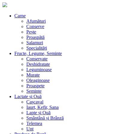
Carne
Afumături
Conserve
Pește
Proaspătă
Salamuri
Specialități
Fructe, Legume, Seminte
Conservate
Deshidratate
Leguminoase
Murate
Oleaginoase
Proaspete
Seminte
Lactate și Ouă
Cașcaval
Iaurt, Kefir, Sana
Lapte și Ouă
Smântână și Brânză
Telemea
Unt