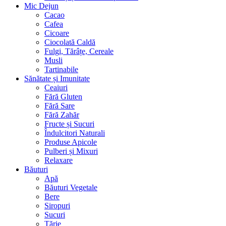
Mic Dejun
Cacao
Cafea
Cicoare
Ciocolată Caldă
Fulgi, Tărâțe, Cereale
Musli
Tartinabile
Sănătate și Imunitate
Ceaiuri
Fără Gluten
Fără Sare
Fără Zahăr
Fructe și Sucuri
Îndulcitori Naturali
Produse Apicole
Pulberi și Mixuri
Relaxare
Băuturi
Apă
Băuturi Vegetale
Bere
Siropuri
Sucuri
Tărie