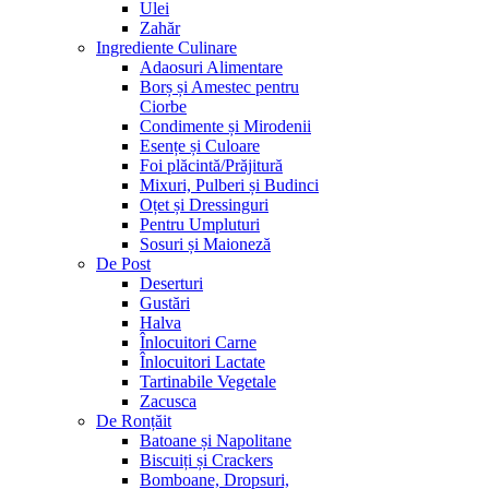
Ulei
Zahăr
Ingrediente Culinare
Adaosuri Alimentare
Borș și Amestec pentru
Ciorbe
Condimente și Mirodenii
Esențe și Culoare
Foi plăcintă/Prăjitură
Mixuri, Pulberi și Budinci
Oțet și Dressinguri
Pentru Umpluturi
Sosuri și Maioneză
De Post
Deserturi
Gustări
Halva
Înlocuitori Carne
Înlocuitori Lactate
Tartinabile Vegetale
Zacusca
De Ronțăit
Batoane și Napolitane
Biscuiți și Crackers
Bomboane, Dropsuri,