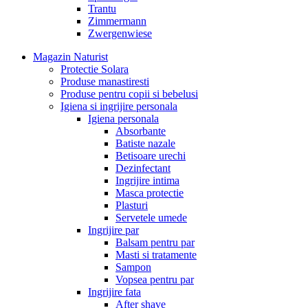
Trantu
Zimmermann
Zwergenwiese
Magazin Naturist
Protectie Solara
Produse manastiresti
Produse pentru copii si bebelusi
Igiena si ingrijire personala
Igiena personala
Absorbante
Batiste nazale
Betisoare urechi
Dezinfectant
Ingrijire intima
Masca protectie
Plasturi
Servetele umede
Ingrijire par
Balsam pentru par
Masti si tratamente
Sampon
Vopsea pentru par
Ingrijire fata
After shave