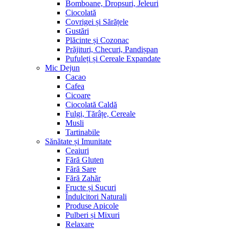
Bomboane, Dropsuri, Jeleuri
Ciocolată
Covrigei și Sărățele
Gustări
Plăcinte și Cozonac
Prăjituri, Checuri, Pandișpan
Pufuleți și Cereale Expandate
Mic Dejun
Cacao
Cafea
Cicoare
Ciocolată Caldă
Fulgi, Tărâțe, Cereale
Musli
Tartinabile
Sănătate și Imunitate
Ceaiuri
Fără Gluten
Fără Sare
Fără Zahăr
Fructe și Sucuri
Îndulcitori Naturali
Produse Apicole
Pulberi și Mixuri
Relaxare