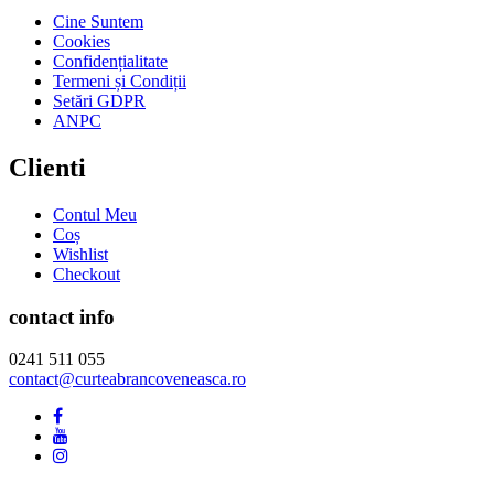
Cine Suntem
Cookies
Confidențialitate
Termeni și Condiții
Setări GDPR
ANPC
Clienti
Contul Meu
Coș
Wishlist
Checkout
contact info
0241 511 055
contact@curteabrancoveneasca.ro