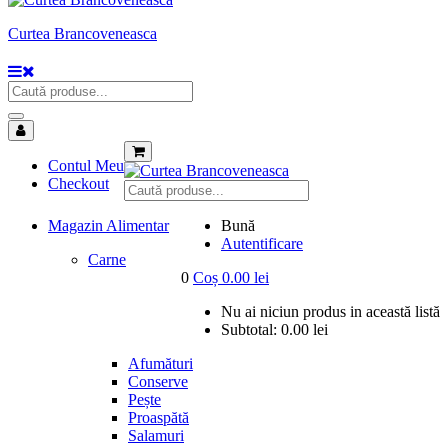
Curtea Brancoveneasca
Contul Meu
Checkout
Magazin Alimentar
Bună
Autentificare
Carne
0
Coș
0.00
lei
Nu ai niciun produs in această listă
Subtotal:
0.00
lei
Afumături
Conserve
Pește
Proaspătă
Salamuri