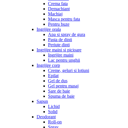
Crema fata
Demachiant
Machiaj
Masca pentru fata
Pentru buze
Ingrijire orala
Apa si spray de gura
Pasta de dinti
Periute dinti
Ingrijire maini si picioare
Ingrijire maini
Lac pentru unghii
Ingrijire corp
Creme, geluri si lotiuni
Epilat
Gel de dus
Gel pentru masaj
Sare de baie
Spuma de baie
Sapun
Lichid
Solid
Deodorant
Roll-on
Spray