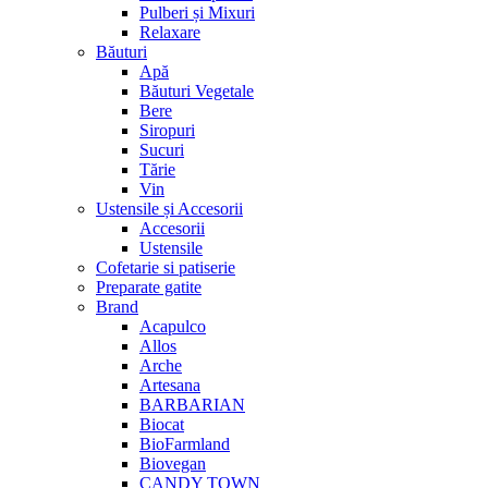
Pulberi și Mixuri
Relaxare
Băuturi
Apă
Băuturi Vegetale
Bere
Siropuri
Sucuri
Tărie
Vin
Ustensile și Accesorii
Accesorii
Ustensile
Cofetarie si patiserie
Preparate gatite
Brand
Acapulco
Allos
Arche
Artesana
BARBARIAN
Biocat
BioFarmland
Biovegan
CANDY TOWN