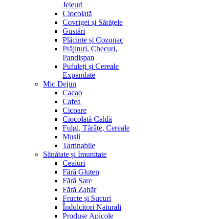
Jeleuri
Ciocolată
Covrigei și Sărățele
Gustări
Plăcinte și Cozonac
Prăjituri, Checuri,
Pandișpan
Pufuleți și Cereale
Expandate
Mic Dejun
Cacao
Cafea
Cicoare
Ciocolată Caldă
Fulgi, Tărâțe, Cereale
Musli
Tartinabile
Sănătate și Imunitate
Ceaiuri
Fără Gluten
Fără Sare
Fără Zahăr
Fructe și Sucuri
Îndulcitori Naturali
Produse Apicole