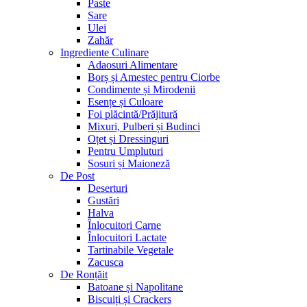
Paste
Sare
Ulei
Zahăr
Ingrediente Culinare
Adaosuri Alimentare
Borș și Amestec pentru Ciorbe
Condimente și Mirodenii
Esențe și Culoare
Foi plăcintă/Prăjitură
Mixuri, Pulberi și Budinci
Oțet și Dressinguri
Pentru Umpluturi
Sosuri și Maioneză
De Post
Deserturi
Gustări
Halva
Înlocuitori Carne
Înlocuitori Lactate
Tartinabile Vegetale
Zacusca
De Ronțăit
Batoane și Napolitane
Biscuiți și Crackers