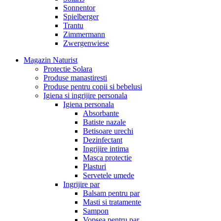
Sonnentor
Spielberger
Trantu
Zimmermann
Zwergenwiese
Magazin Naturist
Protectie Solara
Produse manastiresti
Produse pentru copii si bebelusi
Igiena si ingrijire personala
Igiena personala
Absorbante
Batiste nazale
Betisoare urechi
Dezinfectant
Ingrijire intima
Masca protectie
Plasturi
Servetele umede
Ingrijire par
Balsam pentru par
Masti si tratamente
Sampon
Vopsea pentru par