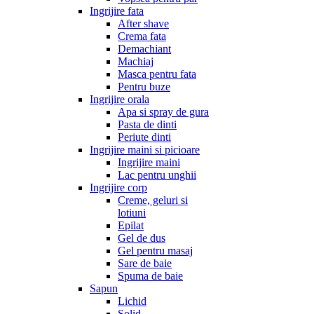
Ingrijire fata
After shave
Crema fata
Demachiant
Machiaj
Masca pentru fata
Pentru buze
Ingrijire orala
Apa si spray de gura
Pasta de dinti
Periute dinti
Ingrijire maini si picioare
Ingrijire maini
Lac pentru unghii
Ingrijire corp
Creme, geluri si
lotiuni
Epilat
Gel de dus
Gel pentru masaj
Sare de baie
Spuma de baie
Sapun
Lichid
Solid