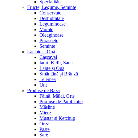
Specialități
Fructe, Legume, Seminte
Conservate
Deshidratate
Leguminoase
Murate
Oleaginoase
Proaspete
Seminte
Lactate și Ouă
Cașcaval
Iaurt, Kefir, Sana
Lapte și Ouă
Smântână și Brânză
Telemea
Unt
Produse de Bază
Făină, Mălai, Griș
Produse de Panificatie
Măsline
Miere
Muștar și Ketchup
Orez
Paste
Sare