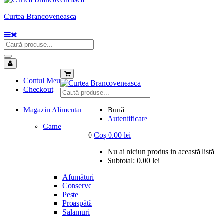
Curtea Brancoveneasca
Contul Meu
Checkout
Magazin Alimentar
Bună
Autentificare
Carne
0
Coș
0.00
lei
Nu ai niciun produs in această listă
Subtotal:
0.00
lei
Afumături
Conserve
Pește
Proaspătă
Salamuri