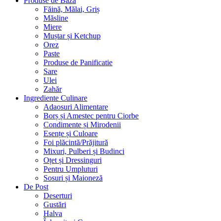
Produse de Bază
Făină, Mălai, Griș
Măsline
Miere
Muștar și Ketchup
Orez
Paste
Produse de Panificatie
Sare
Ulei
Zahăr
Ingrediente Culinare
Adaosuri Alimentare
Borș și Amestec pentru Ciorbe
Condimente și Mirodenii
Esențe și Culoare
Foi plăcintă/Prăjitură
Mixuri, Pulberi și Budinci
Oțet și Dressinguri
Pentru Umpluturi
Sosuri și Maioneză
De Post
Deserturi
Gustări
Halva