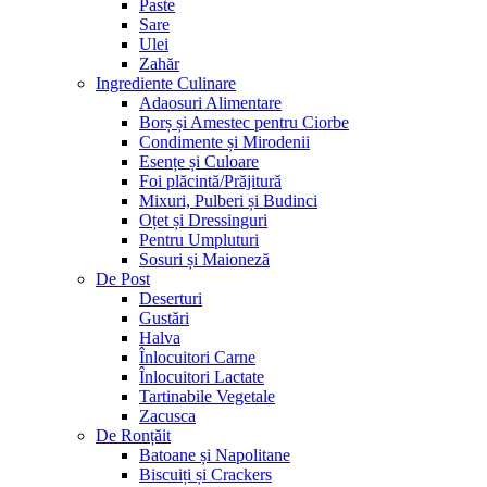
Paste
Sare
Ulei
Zahăr
Ingrediente Culinare
Adaosuri Alimentare
Borș și Amestec pentru Ciorbe
Condimente și Mirodenii
Esențe și Culoare
Foi plăcintă/Prăjitură
Mixuri, Pulberi și Budinci
Oțet și Dressinguri
Pentru Umpluturi
Sosuri și Maioneză
De Post
Deserturi
Gustări
Halva
Înlocuitori Carne
Înlocuitori Lactate
Tartinabile Vegetale
Zacusca
De Ronțăit
Batoane și Napolitane
Biscuiți și Crackers