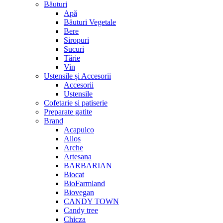
Băuturi
Apă
Băuturi Vegetale
Bere
Siropuri
Sucuri
Tărie
Vin
Ustensile și Accesorii
Accesorii
Ustensile
Cofetarie si patiserie
Preparate gatite
Brand
Acapulco
Allos
Arche
Artesana
BARBARIAN
Biocat
BioFarmland
Biovegan
CANDY TOWN
Candy tree
Chicza