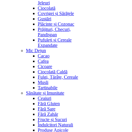
Jeleuri
Ciocolată
Covrigei și Sărățele
Gustări
Plăcinte și Cozonac
Prăjituri, Checuri,
Pandișpan
Pufuleți și Cereale
Expandate
Mic Dejun
Cacao
Cafea
Cicoare
Ciocolată Caldă
Fulgi, Tărâțe, Cereale
Musli
Tartinabile
Sănătate și Imunitate
Ceaiuri
Fără Gluten
Fără Sare
Fără Zahăr
Fructe și Sucuri
Îndulcitori Naturali
Produse Apicole