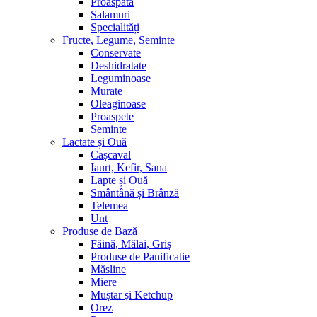
Proaspătă
Salamuri
Specialități
Fructe, Legume, Seminte
Conservate
Deshidratate
Leguminoase
Murate
Oleaginoase
Proaspete
Seminte
Lactate și Ouă
Cașcaval
Iaurt, Kefir, Sana
Lapte și Ouă
Smântână și Brânză
Telemea
Unt
Produse de Bază
Făină, Mălai, Griș
Produse de Panificatie
Măsline
Miere
Muștar și Ketchup
Orez