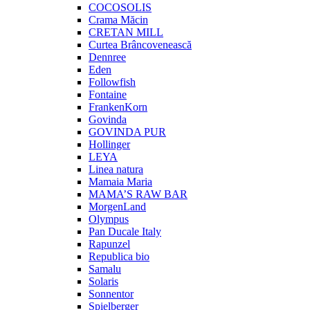
COCOSOLIS
Crama Măcin
CRETAN MILL
Curtea Brâncovenească
Dennree
Eden
Followfish
Fontaine
FrankenKorn
Govinda
GOVINDA PUR
Hollinger
LEYA
Linea natura
Mamaia Maria
MAMA’S RAW BAR
MorgenLand
Olympus
Pan Ducale Italy
Rapunzel
Republica bio
Samalu
Solaris
Sonnentor
Spielberger