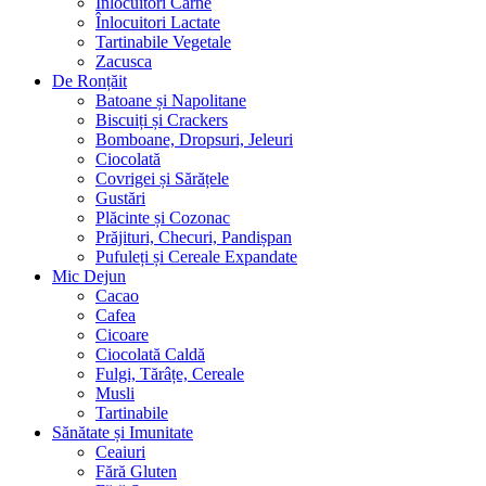
Înlocuitori Carne
Înlocuitori Lactate
Tartinabile Vegetale
Zacusca
De Ronțăit
Batoane și Napolitane
Biscuiți și Crackers
Bomboane, Dropsuri, Jeleuri
Ciocolată
Covrigei și Sărățele
Gustări
Plăcinte și Cozonac
Prăjituri, Checuri, Pandișpan
Pufuleți și Cereale Expandate
Mic Dejun
Cacao
Cafea
Cicoare
Ciocolată Caldă
Fulgi, Tărâțe, Cereale
Musli
Tartinabile
Sănătate și Imunitate
Ceaiuri
Fără Gluten