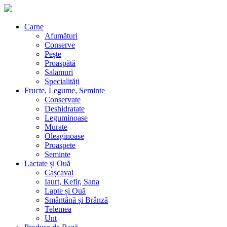
Carne
Afumături
Conserve
Pește
Proaspătă
Salamuri
Specialități
Fructe, Legume, Seminte
Conservate
Deshidratate
Leguminoase
Murate
Oleaginoase
Proaspete
Seminte
Lactate și Ouă
Cașcaval
Iaurt, Kefir, Sana
Lapte și Ouă
Smântână și Brânză
Telemea
Unt