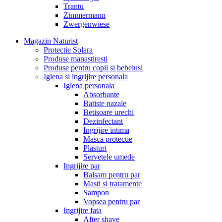
Trantu
Zimmermann
Zwergenwiese
Magazin Naturist
Protectie Solara
Produse manastiresti
Produse pentru copii si bebelusi
Igiena si ingrijire personala
Igiena personala
Absorbante
Batiste nazale
Betisoare urechi
Dezinfectant
Ingrijire intima
Masca protectie
Plasturi
Servetele umede
Ingrijire par
Balsam pentru par
Masti si tratamente
Sampon
Vopsea pentru par
Ingrijire fata
After shave