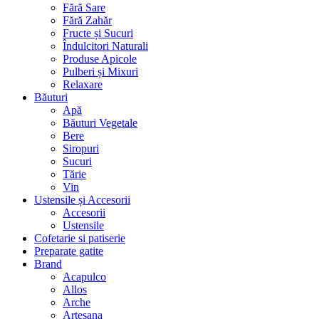
Fără Sare
Fără Zahăr
Fructe și Sucuri
Îndulcitori Naturali
Produse Apicole
Pulberi și Mixuri
Relaxare
Băuturi
Apă
Băuturi Vegetale
Bere
Siropuri
Sucuri
Tărie
Vin
Ustensile și Accesorii
Accesorii
Ustensile
Cofetarie si patiserie
Preparate gatite
Brand
Acapulco
Allos
Arche
Artesana