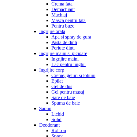
Crema fata
Demachiant
Machiaj
Masca pentru fata
Pentru buze
Ingrijire orala
Apa si spray de gura
Pasta de dinti
Periute dinti
Ingrijire maini si picioare
Ingrijire maini
Lac pentru unghii
Ingrijire corp
Creme, geluri si lotiuni
Epilat
Gel de dus
Gel pentru masaj
Sare de baie
Spuma de baie
Sapun
Lichid
Solid
Deodorant
Roll-on
Spray