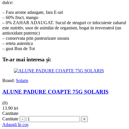
dulce:
– Fara arome adaugate, fara E-uri
– 60% fruct, mango
– 0% ZAHAR ADAUGAT. Sucul de struguri ce inlocuieste zaharul
este nutritiv, usor de asimilat de organism, bogat in resveratrol (un
antioxidant puternic)
– conservata prin pasteurizare usoara
– reteta autentica
– gust Bun de Tot
Te-ar mai interesa și:
Brand:
Solaris
ALUNE PADURE COAPTE 75G SOLARIS
(0)
13.90
lei
Cantitate
Cantitate
Adaugă în coș