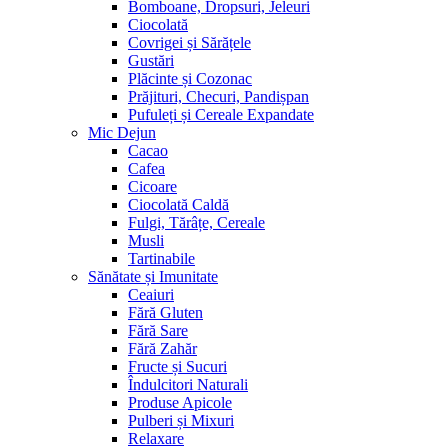
Bomboane, Dropsuri, Jeleuri
Ciocolată
Covrigei și Sărățele
Gustări
Plăcinte și Cozonac
Prăjituri, Checuri, Pandișpan
Pufuleți și Cereale Expandate
Mic Dejun
Cacao
Cafea
Cicoare
Ciocolată Caldă
Fulgi, Tărâțe, Cereale
Musli
Tartinabile
Sănătate și Imunitate
Ceaiuri
Fără Gluten
Fără Sare
Fără Zahăr
Fructe și Sucuri
Îndulcitori Naturali
Produse Apicole
Pulberi și Mixuri
Relaxare