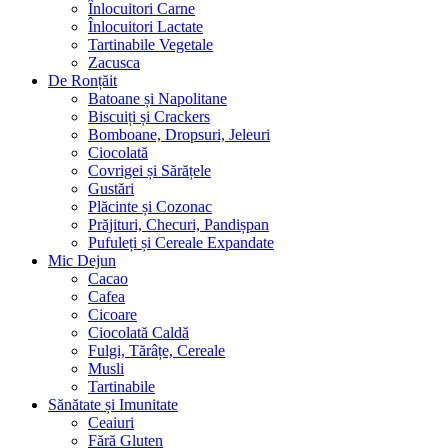
Înlocuitori Carne
Înlocuitori Lactate
Tartinabile Vegetale
Zacusca
De Ronțăit
Batoane și Napolitane
Biscuiți și Crackers
Bomboane, Dropsuri, Jeleuri
Ciocolată
Covrigei și Sărățele
Gustări
Plăcinte și Cozonac
Prăjituri, Checuri, Pandișpan
Pufuleți și Cereale Expandate
Mic Dejun
Cacao
Cafea
Cicoare
Ciocolată Caldă
Fulgi, Tărâțe, Cereale
Musli
Tartinabile
Sănătate și Imunitate
Ceaiuri
Fără Gluten