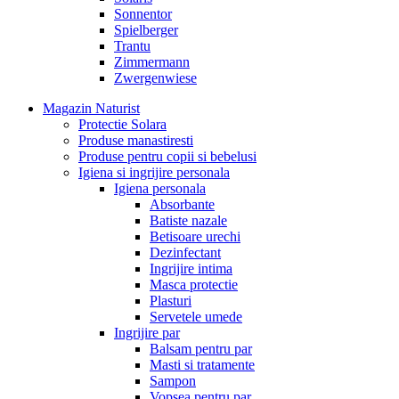
Sonnentor
Spielberger
Trantu
Zimmermann
Zwergenwiese
Magazin Naturist
Protectie Solara
Produse manastiresti
Produse pentru copii si bebelusi
Igiena si ingrijire personala
Igiena personala
Absorbante
Batiste nazale
Betisoare urechi
Dezinfectant
Ingrijire intima
Masca protectie
Plasturi
Servetele umede
Ingrijire par
Balsam pentru par
Masti si tratamente
Sampon
Vopsea pentru par