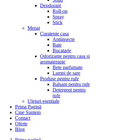
Deodorant
Roll-on
Spray
Stick
Menaj
Curatenie casa
Antiinsecte
Baie
Bucatarie
Odorizante pentru casa si
aromaterapie
Bete parfumate
Lampi de sare
Produse pentru rufe
Balsam pentru rufe
Detergent pentru
rufe
Uleiuri esentiale
Prima Pagină
Cine Suntem
Contact
Oferte
Blog
Prima pagină