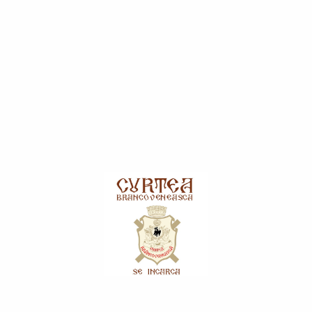
Periute dinti
Ingrijire par
Balsam pentru par
Masti si tratamente
Sampon
Sapun pentru par
Vopsea pentru par
Sapun
Lichid
Solid
Inlocuitori Zahar