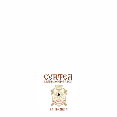
în acest scop prin completarea și bifarea căsuței
corespunzătoare din formularul pentru abonarea la newsletter
disponibil pe curteabrancoveneasca.ro. Pentru dezabonarea
de la primirea unor astfel de comunicări comerciale puteți
folosi opţiunea de la finalul fiecărui e-mail conţinând
comunicări comerciale.
Furnizarea datelor dumneavoastră în acest scop este
voluntară. Refuzul furnizării consimțământului pentru
prelucrarea datelor dumneavoastră în acest scop nu va avea
urmări negative pentru dumneavoastră.
pentru rezolvarea plângerilor, reclamaţiilor şi pentru a
monitoriza traficul și a îmbunătăţii experiența
dumneavoastră oferită pe curteabrancoveneasca.ro.
Temei: Prelucrarea datelor dumneavoastră pentru acest scop
are la bază interesul legitim al Curtea Brancoveneasca de a
asigura funcționarea corectă a curteabrancoveneasca.ro,
precum și pentru a îmbunătății permanent experiența
vizitatorilor curteabrancoveneasca.ro, inclusiv prin soluționarea