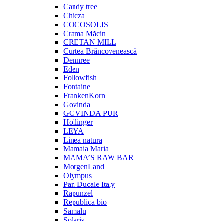
Candy tree
Chicza
COCOSOLIS
Crama Măcin
CRETAN MILL
Curtea Brâncovenească
Dennree
Eden
Followfish
Fontaine
FrankenKorn
Govinda
GOVINDA PUR
Hollinger
LEYA
Linea natura
Mamaia Maria
MAMA’S RAW BAR
MorgenLand
Olympus
Pan Ducale Italy
Rapunzel
Republica bio
Samalu
Solaris