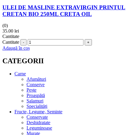
ULEI DE MASLINE EXTRAVIRGIN PRINTUL
CRETAN BIO 250ML CRETA OIL
(0)
35.00
lei
Cantitate
Cantitate
Adaugă în coș
CATEGORII
Carne
Afumături
Conserve
Pește
Proaspătă
Salamuri
Specialități
Fructe, Legume, Seminte
Conservate
Deshidratate
Leguminoase
Murate