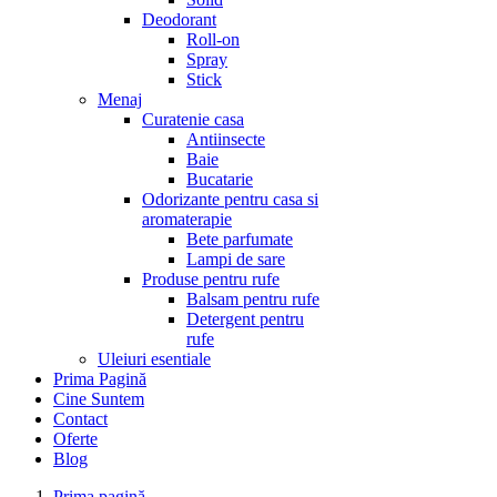
Deodorant
Roll-on
Spray
Stick
Menaj
Curatenie casa
Antiinsecte
Baie
Bucatarie
Odorizante pentru casa si
aromaterapie
Bete parfumate
Lampi de sare
Produse pentru rufe
Balsam pentru rufe
Detergent pentru
rufe
Uleiuri esentiale
Prima Pagină
Cine Suntem
Contact
Oferte
Blog
Prima pagină