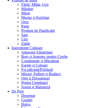
Produse de Bază
Făină, Mălai, Griș
Măsline
Miere
Muștar și Ketchup
Orez
Paste
Produse de Panificatie
Sare
Ulei
Zahăr
Ingrediente Culinare
Adaosuri Alimentare
Borș și Amestec pentru Ciorbe
Condimente și Mirodenii
Esențe și Culoare
Foi plăcintă/Prăjitură
Mixuri, Pulberi și Budinci
Oțet și Dressinguri
Pentru Umpluturi
Sosuri și Maioneză
De Post
Deserturi
Gustări
Halva