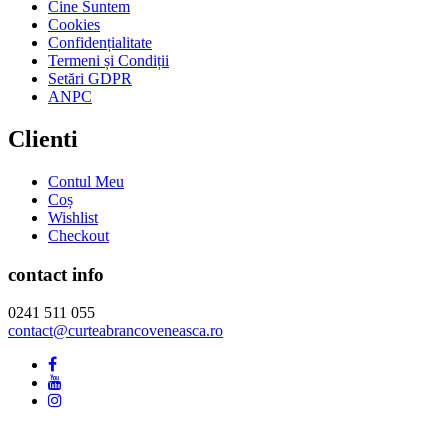
Cine Suntem
Cookies
Confidențialitate
Termeni și Condiții
Setări GDPR
ANPC
Clienti
Contul Meu
Coș
Wishlist
Checkout
contact info
0241 511 055
contact@curteabrancoveneasca.ro