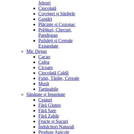
Jeleuri
Ciocolată
Covrigei și Sărățele
Gustări
Plăcinte și Cozonac
Prăjituri, Checuri,
Pandișpan
Pufuleți și Cereale
Expandate
Mic Dejun
Cacao
Cafea
Cicoare
Ciocolată Caldă
Fulgi, Tărâțe, Cereale
Musli
Tartinabile
Sănătate și Imunitate
Ceaiuri
Fără Gluten
Fără Sare
Fără Zahăr
Fructe și Sucuri
Îndulcitori Naturali
Produse Apicole