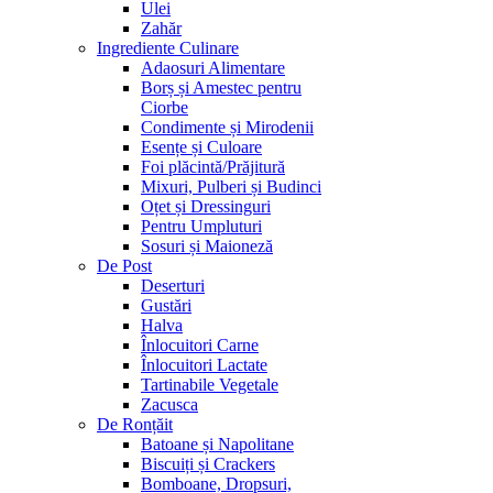
Ulei
Zahăr
Ingrediente Culinare
Adaosuri Alimentare
Borș și Amestec pentru
Ciorbe
Condimente și Mirodenii
Esențe și Culoare
Foi plăcintă/Prăjitură
Mixuri, Pulberi și Budinci
Oțet și Dressinguri
Pentru Umpluturi
Sosuri și Maioneză
De Post
Deserturi
Gustări
Halva
Înlocuitori Carne
Înlocuitori Lactate
Tartinabile Vegetale
Zacusca
De Ronțăit
Batoane și Napolitane
Biscuiți și Crackers
Bomboane, Dropsuri,