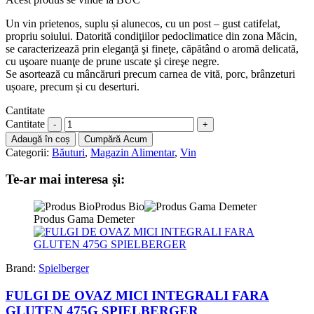
Un vin prietenos, suplu și alunecos, cu un post – gust catifelat,
propriu soiului. Datorită condiţiilor pedoclimatice din zona Măcin,
se caracterizează prin eleganţă şi fineţe, căpătând o aromă delicată,
cu uşoare nuanţe de prune uscate şi cireşe negre.
Se asortează cu mâncăruri precum carnea de vită, porc, brânzeturi
ușoare, precum și cu deserturi.
Cantitate
Cantitate
Adaugă în coș
Cumpără Acum
Categorii:
Băuturi
,
Magazin Alimentar
,
Vin
Te-ar mai interesa și:
Produs Bio
Produs Gama Demeter
Brand:
Spielberger
FULGI DE OVAZ MICI INTEGRALI FARA
GLUTEN 475G SPIELBERGER