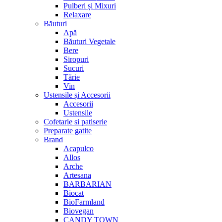
Pulberi și Mixuri
Relaxare
Băuturi
Apă
Băuturi Vegetale
Bere
Siropuri
Sucuri
Tărie
Vin
Ustensile și Accesorii
Accesorii
Ustensile
Cofetarie si patiserie
Preparate gatite
Brand
Acapulco
Allos
Arche
Artesana
BARBARIAN
Biocat
BioFarmland
Biovegan
CANDY TOWN