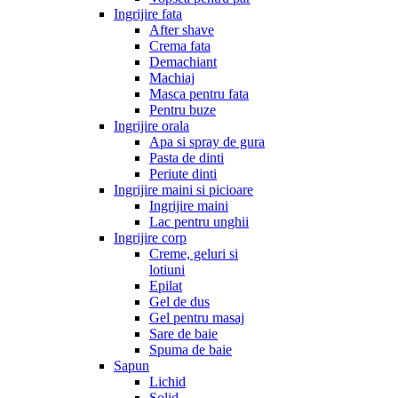
Ingrijire fata
After shave
Crema fata
Demachiant
Machiaj
Masca pentru fata
Pentru buze
Ingrijire orala
Apa si spray de gura
Pasta de dinti
Periute dinti
Ingrijire maini si picioare
Ingrijire maini
Lac pentru unghii
Ingrijire corp
Creme, geluri si
lotiuni
Epilat
Gel de dus
Gel pentru masaj
Sare de baie
Spuma de baie
Sapun
Lichid
Solid