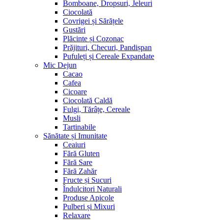
Bomboane, Dropsuri, Jeleuri
Ciocolată
Covrigei și Sărățele
Gustări
Plăcinte și Cozonac
Prăjituri, Checuri, Pandișpan
Pufuleți și Cereale Expandate
Mic Dejun
Cacao
Cafea
Cicoare
Ciocolată Caldă
Fulgi, Tărâțe, Cereale
Musli
Tartinabile
Sănătate și Imunitate
Ceaiuri
Fără Gluten
Fără Sare
Fără Zahăr
Fructe și Sucuri
Îndulcitori Naturali
Produse Apicole
Pulberi și Mixuri
Relaxare