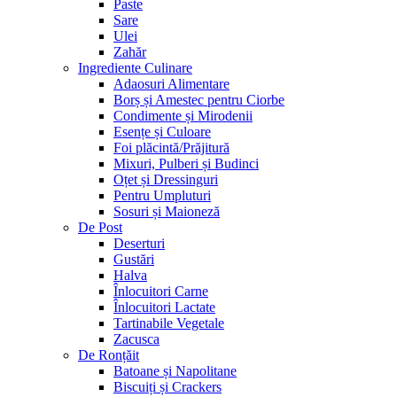
Paste
Sare
Ulei
Zahăr
Ingrediente Culinare
Adaosuri Alimentare
Borș și Amestec pentru Ciorbe
Condimente și Mirodenii
Esențe și Culoare
Foi plăcintă/Prăjitură
Mixuri, Pulberi și Budinci
Oțet și Dressinguri
Pentru Umpluturi
Sosuri și Maioneză
De Post
Deserturi
Gustări
Halva
Înlocuitori Carne
Înlocuitori Lactate
Tartinabile Vegetale
Zacusca
De Ronțăit
Batoane și Napolitane
Biscuiți și Crackers