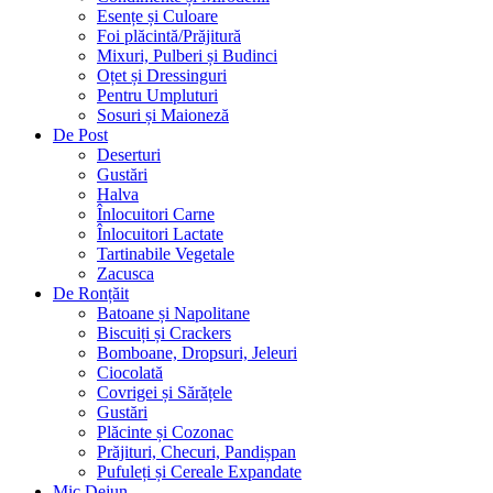
Esențe și Culoare
Foi plăcintă/Prăjitură
Mixuri, Pulberi și Budinci
Oțet și Dressinguri
Pentru Umpluturi
Sosuri și Maioneză
De Post
Deserturi
Gustări
Halva
Înlocuitori Carne
Înlocuitori Lactate
Tartinabile Vegetale
Zacusca
De Ronțăit
Batoane și Napolitane
Biscuiți și Crackers
Bomboane, Dropsuri, Jeleuri
Ciocolată
Covrigei și Sărățele
Gustări
Plăcinte și Cozonac
Prăjituri, Checuri, Pandișpan
Pufuleți și Cereale Expandate
Mic Dejun