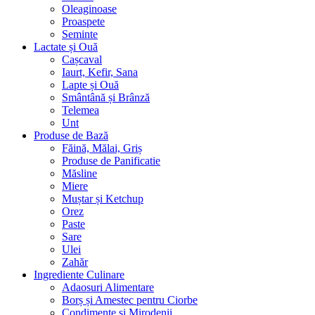
Oleaginoase
Proaspete
Seminte
Lactate și Ouă
Cașcaval
Iaurt, Kefir, Sana
Lapte și Ouă
Smântână și Brânză
Telemea
Unt
Produse de Bază
Făină, Mălai, Griș
Produse de Panificatie
Măsline
Miere
Muștar și Ketchup
Orez
Paste
Sare
Ulei
Zahăr
Ingrediente Culinare
Adaosuri Alimentare
Borș și Amestec pentru Ciorbe
Condimente și Mirodenii