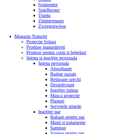
Sonnentor
Spielberger
Trantu
Zimmermann
Zwergenwiese
Magazin Naturist
Protectie Solara
Produse manastiresti
Produse pentru copii si bebelusi
Igiena si ingrijire personala
Igiena personala
Absorbante
Batiste nazale
Betisoare urechi
Dezinfectant
Ingrijire intima
Masca protectie
Plasturi
Servetele umede
Ingrijire par
Balsam pentru par
Masti si tratamente
Sampon
Vopsea pentru par