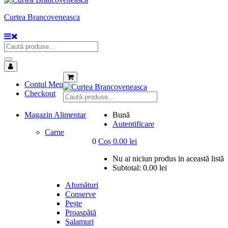
Curtea Brancoveneasca
Contul Meu
Checkout
Magazin Alimentar
Bună
Autentificare
Carne
0
Coș
0.00
lei
Nu ai niciun produs in această listă
Subtotal:
0.00
lei
Afumături
Conserve
Pește
Proaspătă
Salamuri