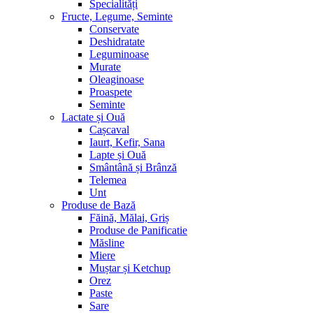
Specialități
Fructe, Legume, Seminte
Conservate
Deshidratate
Leguminoase
Murate
Oleaginoase
Proaspete
Seminte
Lactate și Ouă
Cașcaval
Iaurt, Kefir, Sana
Lapte și Ouă
Smântână și Brânză
Telemea
Unt
Produse de Bază
Făină, Mălai, Griș
Produse de Panificatie
Măsline
Miere
Muștar și Ketchup
Orez
Paste
Sare