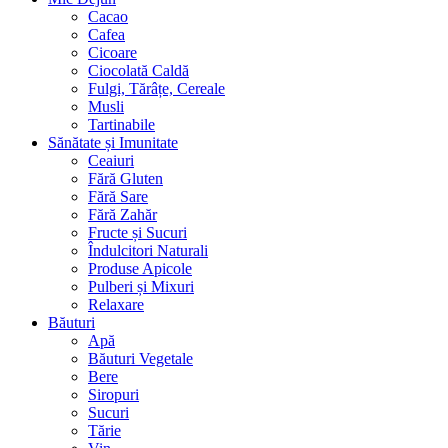
Cacao
Cafea
Cicoare
Ciocolată Caldă
Fulgi, Tărâțe, Cereale
Musli
Tartinabile
Sănătate și Imunitate
Ceaiuri
Fără Gluten
Fără Sare
Fără Zahăr
Fructe și Sucuri
Îndulcitori Naturali
Produse Apicole
Pulberi și Mixuri
Relaxare
Băuturi
Apă
Băuturi Vegetale
Bere
Siropuri
Sucuri
Tărie