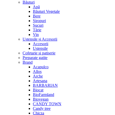
Băuturi
Apă
Băuturi Vegetale
Bere
Siropuri
Sucuri
Tărie
Vin
Ustensile și Accesorii
Accesorii
Ustensile
Cofetarie si patiserie
Preparate gatite
Brand
Acapulco
Allos
Arche
Artesana
BARBARIAN
Biocat
BioFarmland
Biovegan
CANDY TOWN
Candy tree
Chicza