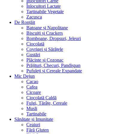
Înlocuitori Carne
Înlocuitori Lactate
Tartinabile Vegetale
Zacusca
De Ronțăit
Batoane și Napolitane
Biscuiți și Crackers
Bomboane, Dropsuri, Jeleuri
Ciocolată
Covrigei și Sărățele
Gustări
Plăcinte și Cozonac
Prăjituri, Checuri, Pandișpan
Pufuleți și Cereale Expandate
Mic Dejun
Cacao
Cafea
Cicoare
Ciocolată Caldă
Fulgi, Tărâțe, Cereale
Musli
Tartinabile
Sănătate și Imunitate
Ceaiuri
Fără Gluten