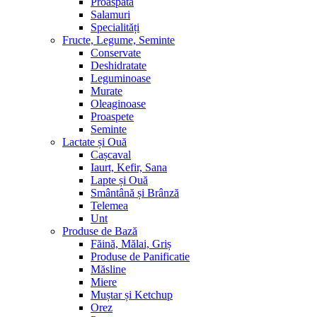
Proaspătă
Salamuri
Specialități
Fructe, Legume, Seminte
Conservate
Deshidratate
Leguminoase
Murate
Oleaginoase
Proaspete
Seminte
Lactate și Ouă
Cașcaval
Iaurt, Kefir, Sana
Lapte și Ouă
Smântână și Brânză
Telemea
Unt
Produse de Bază
Făină, Mălai, Griș
Produse de Panificatie
Măsline
Miere
Muștar și Ketchup
Orez