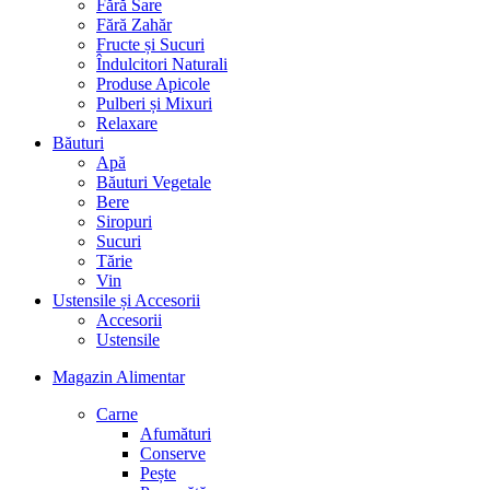
Fără Sare
Fără Zahăr
Fructe și Sucuri
Îndulcitori Naturali
Produse Apicole
Pulberi și Mixuri
Relaxare
Băuturi
Apă
Băuturi Vegetale
Bere
Siropuri
Sucuri
Tărie
Vin
Ustensile și Accesorii
Accesorii
Ustensile
Magazin Alimentar
Carne
Afumături
Conserve
Pește