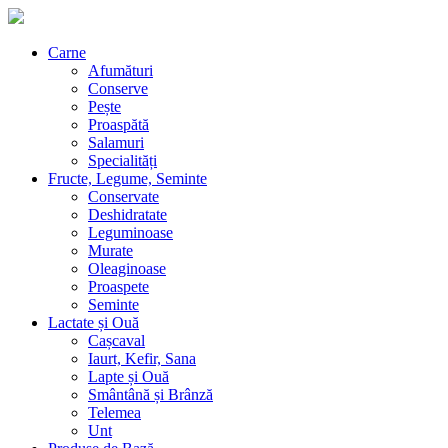
Carne
Afumături
Conserve
Pește
Proaspătă
Salamuri
Specialități
Fructe, Legume, Seminte
Conservate
Deshidratate
Leguminoase
Murate
Oleaginoase
Proaspete
Seminte
Lactate și Ouă
Cașcaval
Iaurt, Kefir, Sana
Lapte și Ouă
Smântână și Brânză
Telemea
Unt