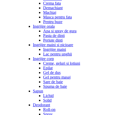
Crema fata
Demachiant
Machiaj
Masca pentru fata
Pentru buze
Ingrijire orala
Apa si spray de gura
Pasta de dinti
Periute dinti
Ingrijire maini si picioare
Ingrijire maini
Lac pentru unghii
Ingrijire corp
Creme, geluri si lotiuni
Epilat
Gel de dus
Gel pentru masaj
Sare de baie
Spuma de baie
Sapun
Lichid
Solid
Deodorant
Roll-on
Spray