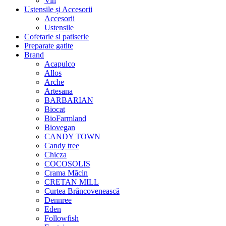
Vin
Ustensile și Accesorii
Accesorii
Ustensile
Cofetarie si patiserie
Preparate gatite
Brand
Acapulco
Allos
Arche
Artesana
BARBARIAN
Biocat
BioFarmland
Biovegan
CANDY TOWN
Candy tree
Chicza
COCOSOLIS
Crama Măcin
CRETAN MILL
Curtea Brâncovenească
Dennree
Eden
Followfish