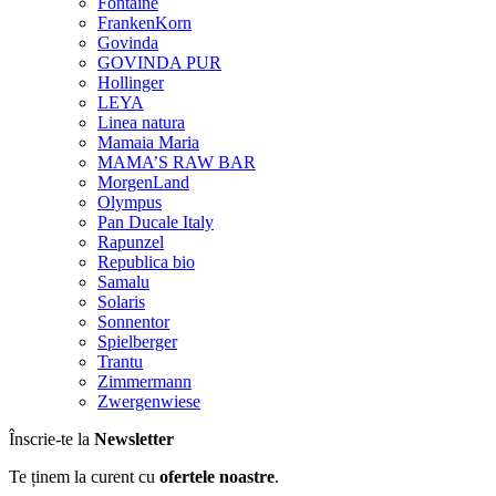
Fontaine
FrankenKorn
Govinda
GOVINDA PUR
Hollinger
LEYA
Linea natura
Mamaia Maria
MAMA’S RAW BAR
MorgenLand
Olympus
Pan Ducale Italy
Rapunzel
Republica bio
Samalu
Solaris
Sonnentor
Spielberger
Trantu
Zimmermann
Zwergenwiese
Înscrie-te la
Newsletter
Te ținem la curent cu
ofertele noastre
.