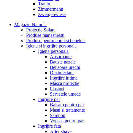
Trantu
Zimmermann
Zwergenwiese
Magazin Naturist
Protectie Solara
Produse manastiresti
Produse pentru copii si bebelusi
Igiena si ingrijire personala
Igiena personala
Absorbante
Batiste nazale
Betisoare urechi
Dezinfectant
Ingrijire intima
Masca protectie
Plasturi
Servetele umede
Ingrijire par
Balsam pentru par
Masti si tratamente
Sampon
Vopsea pentru par
Ingrijire fata
After shave