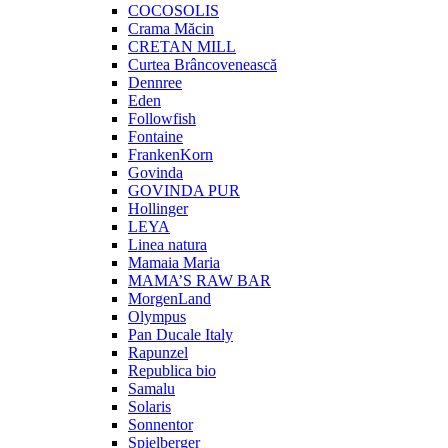
COCOSOLIS
Crama Măcin
CRETAN MILL
Curtea Brâncovenească
Dennree
Eden
Followfish
Fontaine
FrankenKorn
Govinda
GOVINDA PUR
Hollinger
LEYA
Linea natura
Mamaia Maria
MAMA’S RAW BAR
MorgenLand
Olympus
Pan Ducale Italy
Rapunzel
Republica bio
Samalu
Solaris
Sonnentor
Spielberger