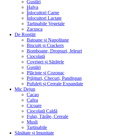
Gustări
Halva
Înlocuitori Carne
Înlocuitori Lactate
Tartinabile Vegetale
Zacusca
De Ronțăit
Batoane și Napolitane
Biscuiți și Crackers
Bomboane, Dropsuri, Jeleuri
Ciocolată
Covrigei și Sărățele
Gustări
Plăcinte și Cozonac
Prăjituri, Checuri, Pandișpan
Pufuleți și Cereale Expandate
Mic Dejun
Cacao
Cafea
Cicoare
Ciocolată Caldă
Fulgi, Tărâțe, Cereale
Musli
Tartinabile
Sănătate și Imunitate