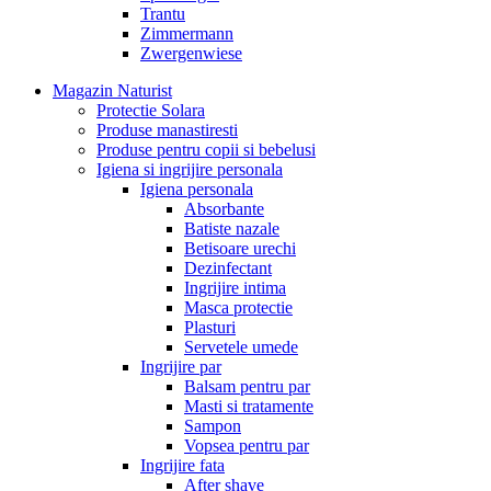
Trantu
Zimmermann
Zwergenwiese
Magazin Naturist
Protectie Solara
Produse manastiresti
Produse pentru copii si bebelusi
Igiena si ingrijire personala
Igiena personala
Absorbante
Batiste nazale
Betisoare urechi
Dezinfectant
Ingrijire intima
Masca protectie
Plasturi
Servetele umede
Ingrijire par
Balsam pentru par
Masti si tratamente
Sampon
Vopsea pentru par
Ingrijire fata
After shave