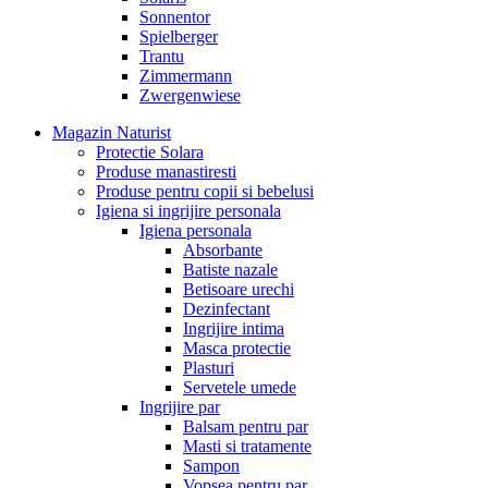
Sonnentor
Spielberger
Trantu
Zimmermann
Zwergenwiese
Magazin Naturist
Protectie Solara
Produse manastiresti
Produse pentru copii si bebelusi
Igiena si ingrijire personala
Igiena personala
Absorbante
Batiste nazale
Betisoare urechi
Dezinfectant
Ingrijire intima
Masca protectie
Plasturi
Servetele umede
Ingrijire par
Balsam pentru par
Masti si tratamente
Sampon
Vopsea pentru par