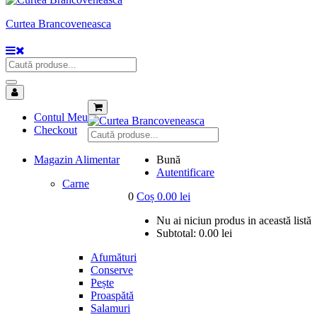
Curtea Brancoveneasca
Contul Meu
Checkout
Magazin Alimentar
Bună
Autentificare
Carne
0
Coș
0.00
lei
Nu ai niciun produs in această listă
Subtotal:
0.00
lei
Afumături
Conserve
Pește
Proaspătă
Salamuri