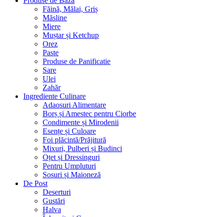
Produse de Bază
Făină, Mălai, Griș
Măsline
Miere
Muștar și Ketchup
Orez
Paste
Produse de Panificatie
Sare
Ulei
Zahăr
Ingrediente Culinare
Adaosuri Alimentare
Borș și Amestec pentru Ciorbe
Condimente și Mirodenii
Esențe și Culoare
Foi plăcintă/Prăjitură
Mixuri, Pulberi și Budinci
Oțet și Dressinguri
Pentru Umpluturi
Sosuri și Maioneză
De Post
Deserturi
Gustări
Halva