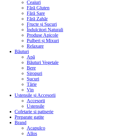
Ceaiuri
Fără Gluten
Fără Sare
Fără Zahăr
Fructe și Sucuri
Îndulcitori Naturali
Produse Apicole
Pulberi și Mixuri
Relaxare
Băuturi
Apă
Băuturi Vegetale
Bere
Siropuri
Sucuri
Tărie
Vin
Ustensile și Accesorii
Accesorii
Ustensile
Cofetarie si patiserie
Preparate gatite
Brand
Acapulco
Allos