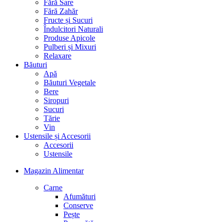
Fără Sare
Fără Zahăr
Fructe și Sucuri
Îndulcitori Naturali
Produse Apicole
Pulberi și Mixuri
Relaxare
Băuturi
Apă
Băuturi Vegetale
Bere
Siropuri
Sucuri
Tărie
Vin
Ustensile și Accesorii
Accesorii
Ustensile
Magazin Alimentar
Carne
Afumături
Conserve
Pește