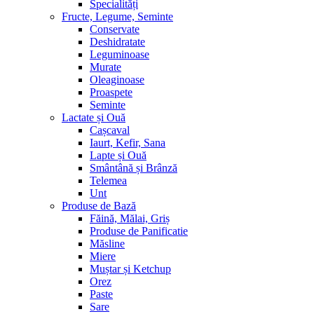
Specialități
Fructe, Legume, Seminte
Conservate
Deshidratate
Leguminoase
Murate
Oleaginoase
Proaspete
Seminte
Lactate și Ouă
Cașcaval
Iaurt, Kefir, Sana
Lapte și Ouă
Smântână și Brânză
Telemea
Unt
Produse de Bază
Făină, Mălai, Griș
Produse de Panificatie
Măsline
Miere
Muștar și Ketchup
Orez
Paste
Sare