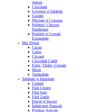
Jeleuri
Ciocolată
Covrigei și Sărățele
Gustări
Plăcinte și Cozonac
Prăjituri, Checuri,
Pandișpan
Pufuleți și Cereale
Expandate
Mic Dejun
Cacao
Cafea
Cicoare
Ciocolată Caldă
Fulgi, Tărâțe, Cereale
Musli
Tartinabile
Sănătate și Imunitate
Ceaiuri
Fără Gluten
Fără Sare
Fără Zahăr
Fructe și Sucuri
Îndulcitori Naturali
Produse Apicole