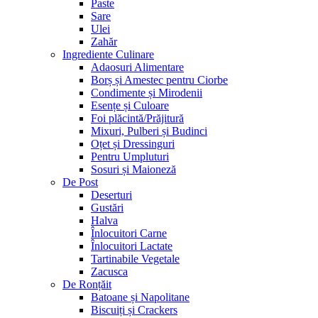
Paste
Sare
Ulei
Zahăr
Ingrediente Culinare
Adaosuri Alimentare
Borș și Amestec pentru Ciorbe
Condimente și Mirodenii
Esențe și Culoare
Foi plăcintă/Prăjitură
Mixuri, Pulberi și Budinci
Oțet și Dressinguri
Pentru Umpluturi
Sosuri și Maioneză
De Post
Deserturi
Gustări
Halva
Înlocuitori Carne
Înlocuitori Lactate
Tartinabile Vegetale
Zacusca
De Ronțăit
Batoane și Napolitane
Biscuiți și Crackers