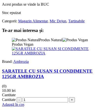
Acest produs se vinde la BUC
Stoc epuizat
Categorii:
Magazin Alimentar
,
Mic Dejun
,
Tartinabile
Te-ar mai interesa și:
Produs Natural
Produs Vegan
Brand:
Ambrozia
SARATELE CU SUSAN SI CONDIMENTE
125GR AMBROZIA
(0)
10.00
lei
Cantitate
Cantitate
Adaugă în coș