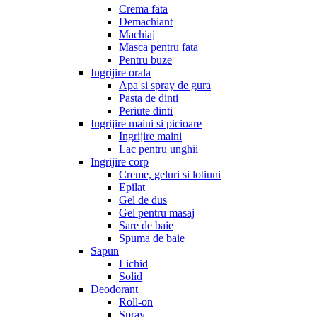
Crema fata
Demachiant
Machiaj
Masca pentru fata
Pentru buze
Ingrijire orala
Apa si spray de gura
Pasta de dinti
Periute dinti
Ingrijire maini si picioare
Ingrijire maini
Lac pentru unghii
Ingrijire corp
Creme, geluri si lotiuni
Epilat
Gel de dus
Gel pentru masaj
Sare de baie
Spuma de baie
Sapun
Lichid
Solid
Deodorant
Roll-on
Spray