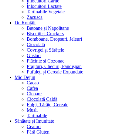
Înlocuitori Carne
Înlocuitori Lactate
Tartinabile Vegetale
Zacusca
De Ronțăit
Batoane și Napolitane
Biscuiți și Crackers
Bomboane, Dropsuri, Jeleuri
Ciocolată
Covrigei și Sărățele
Gustări
Plăcinte și Cozonac
Prăjituri, Checuri, Pandișpan
Pufuleți și Cereale Expandate
Mic Dejun
Cacao
Cafea
Cicoare
Ciocolată Caldă
Fulgi, Tărâțe, Cereale
Musli
Tartinabile
Sănătate și Imunitate
Ceaiuri
Fără Gluten