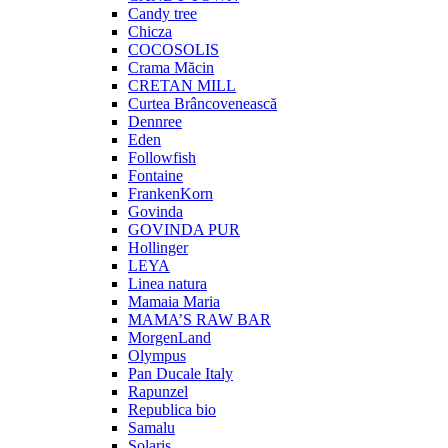
Candy tree
Chicza
COCOSOLIS
Crama Măcin
CRETAN MILL
Curtea Brâncovenească
Dennree
Eden
Followfish
Fontaine
FrankenKorn
Govinda
GOVINDA PUR
Hollinger
LEYA
Linea natura
Mamaia Maria
MAMA’S RAW BAR
MorgenLand
Olympus
Pan Ducale Italy
Rapunzel
Republica bio
Samalu
Solaris