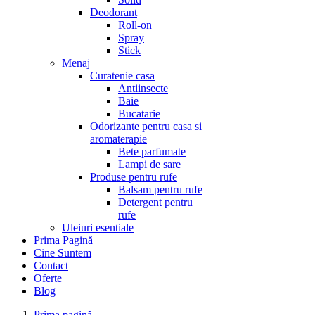
Deodorant
Roll-on
Spray
Stick
Menaj
Curatenie casa
Antiinsecte
Baie
Bucatarie
Odorizante pentru casa si
aromaterapie
Bete parfumate
Lampi de sare
Produse pentru rufe
Balsam pentru rufe
Detergent pentru
rufe
Uleiuri esentiale
Prima Pagină
Cine Suntem
Contact
Oferte
Blog
Prima pagină