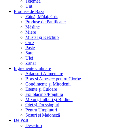
Telemea
Unt
Produse de Bază
Făină, Mălai, Griș
Produse de Panificatie
Măsline
Miere
Muștar și Ketchup
Orez
Paste
Sare
Ulei
Zahăr
Ingrediente Culinare
Adaosuri Alimentare
Borș și Amestec pentru Ciorbe
Condimente și Mirodenii
Esențe și Culoare
Foi plăcintă/Prăjitură
Mixuri, Pulberi și Budinci
Oțet și Dressinguri
Pentru Umpluturi
Sosuri și Maioneză
De Post
Deserturi