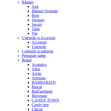
Băuturi
Apă
Băuturi Vegetale
Bere
Siropuri
Sucuri
Tărie
Vin
Ustensile și Accesorii
Accesorii
Ustensile
Cofetarie si patiserie
Preparate gatite
Brand
Acapulco
Allos
Arche
Artesana
BARBARIAN
Biocat
BioFarmland
Biovegan
CANDY TOWN
Candy tree
Chicza