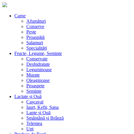
Carne
Afumături
Conserve
Pește
Proaspătă
Salamuri
Specialități
Fructe, Legume, Seminte
Conservate
Deshidratate
Leguminoase
Murate
Oleaginoase
Proaspete
Seminte
Lactate și Ouă
Cașcaval
Iaurt, Kefir, Sana
Lapte și Ouă
Smântână și Brânză
Telemea
Unt