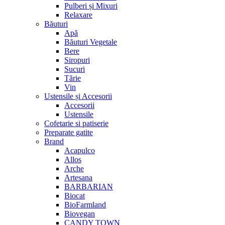
Pulberi și Mixuri
Relaxare
Băuturi
Apă
Băuturi Vegetale
Bere
Siropuri
Sucuri
Tărie
Vin
Ustensile și Accesorii
Accesorii
Ustensile
Cofetarie si patiserie
Preparate gatite
Brand
Acapulco
Allos
Arche
Artesana
BARBARIAN
Biocat
BioFarmland
Biovegan
CANDY TOWN