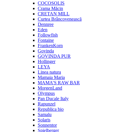
COCOSOLIS
Crama Măcin
CRETAN MILL
Curtea Brâncovenească
Dennree
Eden
Followfish
Fontaine
FrankenKorn
Govinda
GOVINDA PUR
Hollinger
LEYA
Linea natura
Mamaia Maria
MAMA’S RAW BAR
MorgenLand
Olympus
Pan Ducale Italy
Rapunzel
Republica bio
Samalu
Solaris
Sonnentor
Spielberger