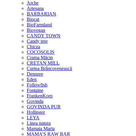
Arche
Artesana
BARBARIAN
Biocat
BioFarmland
Biovegan
CANDY TOWN
Candy tree
Chicza
COCOSOLIS
Crama Măcin
CRETAN MILL
Curtea Brâncovenească
Dennree
Eden
Followfish
Fontaine
FrankenKorn
Govinda
GOVINDA PUR
Hollinger
LEYA
Linea natura
Mamaia Maria
MAMA’S RAW BAR