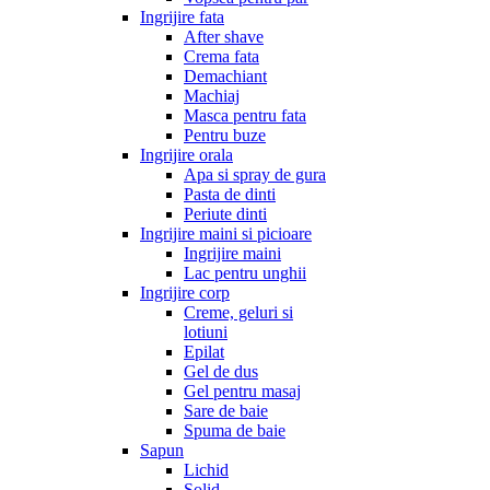
Ingrijire fata
After shave
Crema fata
Demachiant
Machiaj
Masca pentru fata
Pentru buze
Ingrijire orala
Apa si spray de gura
Pasta de dinti
Periute dinti
Ingrijire maini si picioare
Ingrijire maini
Lac pentru unghii
Ingrijire corp
Creme, geluri si
lotiuni
Epilat
Gel de dus
Gel pentru masaj
Sare de baie
Spuma de baie
Sapun
Lichid
Solid