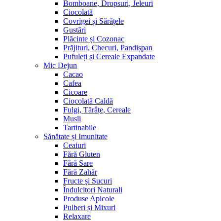
Bomboane, Dropsuri, Jeleuri
Ciocolată
Covrigei și Sărățele
Gustări
Plăcinte și Cozonac
Prăjituri, Checuri, Pandișpan
Pufuleți și Cereale Expandate
Mic Dejun
Cacao
Cafea
Cicoare
Ciocolată Caldă
Fulgi, Tărâțe, Cereale
Musli
Tartinabile
Sănătate și Imunitate
Ceaiuri
Fără Gluten
Fără Sare
Fără Zahăr
Fructe și Sucuri
Îndulcitori Naturali
Produse Apicole
Pulberi și Mixuri
Relaxare