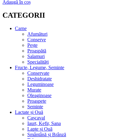
Adaugă în coș
CATEGORII
Carne
Afumături
Conserve
Pește
Proaspătă
Salamuri
Specialități
Fructe, Legume, Seminte
Conservate
Deshidratate
Leguminoase
Murate
Oleaginoase
Proaspete
Seminte
Lactate și Ouă
Cașcaval
Iaurt, Kefir, Sana
Lapte și Ouă
Smântână și Brânză