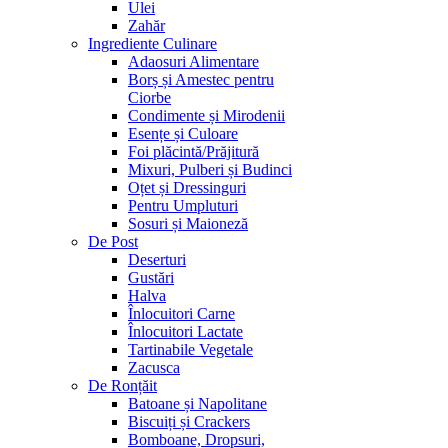
Ulei
Zahăr
Ingrediente Culinare
Adaosuri Alimentare
Borș și Amestec pentru
Ciorbe
Condimente și Mirodenii
Esențe și Culoare
Foi plăcintă/Prăjitură
Mixuri, Pulberi și Budinci
Oțet și Dressinguri
Pentru Umpluturi
Sosuri și Maioneză
De Post
Deserturi
Gustări
Halva
Înlocuitori Carne
Înlocuitori Lactate
Tartinabile Vegetale
Zacusca
De Ronțăit
Batoane și Napolitane
Biscuiți și Crackers
Bomboane, Dropsuri,