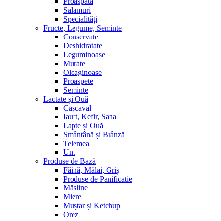
Proaspătă
Salamuri
Specialități
Fructe, Legume, Seminte
Conservate
Deshidratate
Leguminoase
Murate
Oleaginoase
Proaspete
Seminte
Lactate și Ouă
Cașcaval
Iaurt, Kefir, Sana
Lapte și Ouă
Smântână și Brânză
Telemea
Unt
Produse de Bază
Făină, Mălai, Griș
Produse de Panificatie
Măsline
Miere
Muștar și Ketchup
Orez