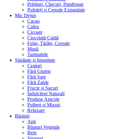
Prăjituri, Checuri, Pandișpan
Pufuleți și Cereale Expandate
Mic Dejun
Cacao
Cafea
Cicoare
Ciocolată Caldă
Fulgi, Tărâțe, Cereale
Musli
Tartinabile
Sănătate și Imunitate
Ceaiuri
Fără Gluten
Fără Sare
Fără Zahăr
Fructe și Sucuri
Îndulcitori Naturali
Produse Apicole
Pulberi și Mixuri
Relaxare
Băuturi
Apă
Băuturi Vegetale
Bere
Siropuri