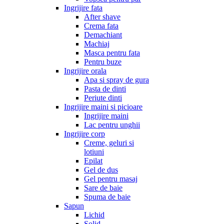
Ingrijire fata
After shave
Crema fata
Demachiant
Machiaj
Masca pentru fata
Pentru buze
Ingrijire orala
Apa si spray de gura
Pasta de dinti
Periute dinti
Ingrijire maini si picioare
Ingrijire maini
Lac pentru unghii
Ingrijire corp
Creme, geluri si
lotiuni
Epilat
Gel de dus
Gel pentru masaj
Sare de baie
Spuma de baie
Sapun
Lichid
Solid