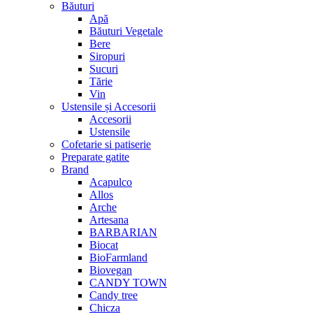
Băuturi
Apă
Băuturi Vegetale
Bere
Siropuri
Sucuri
Tărie
Vin
Ustensile și Accesorii
Accesorii
Ustensile
Cofetarie si patiserie
Preparate gatite
Brand
Acapulco
Allos
Arche
Artesana
BARBARIAN
Biocat
BioFarmland
Biovegan
CANDY TOWN
Candy tree
Chicza