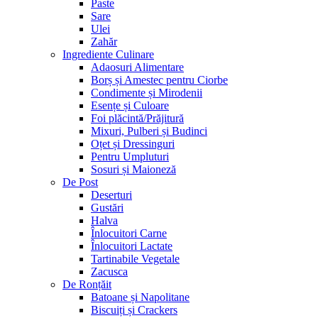
Paste
Sare
Ulei
Zahăr
Ingrediente Culinare
Adaosuri Alimentare
Borș și Amestec pentru Ciorbe
Condimente și Mirodenii
Esențe și Culoare
Foi plăcintă/Prăjitură
Mixuri, Pulberi și Budinci
Oțet și Dressinguri
Pentru Umpluturi
Sosuri și Maioneză
De Post
Deserturi
Gustări
Halva
Înlocuitori Carne
Înlocuitori Lactate
Tartinabile Vegetale
Zacusca
De Ronțăit
Batoane și Napolitane
Biscuiți și Crackers