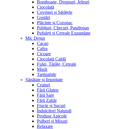
Bomboane, Dropsuri, Jeleuri
Ciocolată
Covrigei și Sărățele
Gustări
Plăcinte și Cozonac
Prăjituri, Checuri, Pandișpan
Pufuleți și Cereale Expandate
Mic Dejun
Cacao
Cafea
Cicoare
Ciocolată Caldă
Fulgi, Tărâțe, Cereale
Musli
Tartinabile
Sănătate și Imunitate
Ceaiuri
Fără Gluten
Fără Sare
Fără Zahăr
Fructe și Sucuri
Îndulcitori Naturali
Produse Apicole
Pulberi și Mixuri
Relaxare