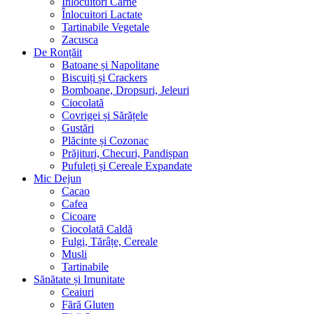
Înlocuitori Carne
Înlocuitori Lactate
Tartinabile Vegetale
Zacusca
De Ronțăit
Batoane și Napolitane
Biscuiți și Crackers
Bomboane, Dropsuri, Jeleuri
Ciocolată
Covrigei și Sărățele
Gustări
Plăcinte și Cozonac
Prăjituri, Checuri, Pandișpan
Pufuleți și Cereale Expandate
Mic Dejun
Cacao
Cafea
Cicoare
Ciocolată Caldă
Fulgi, Tărâțe, Cereale
Musli
Tartinabile
Sănătate și Imunitate
Ceaiuri
Fără Gluten