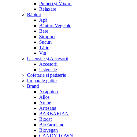
Pulberi și Mixuri
Relaxare
Băuturi
Apă
Băuturi Vegetale
Bere
Siropuri
Sucuri
Tărie
Vin
Ustensile și Accesorii
Accesorii
Ustensile
Cofetarie si patiserie
Preparate gatite
Brand
Acapulco
Allos
Arche
Artesana
BARBARIAN
Biocat
BioFarmland
Biovegan
CANDY TOWN