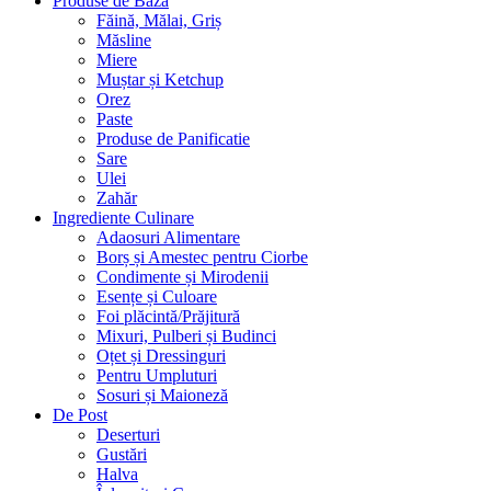
Produse de Bază
Făină, Mălai, Griș
Măsline
Miere
Muștar și Ketchup
Orez
Paste
Produse de Panificatie
Sare
Ulei
Zahăr
Ingrediente Culinare
Adaosuri Alimentare
Borș și Amestec pentru Ciorbe
Condimente și Mirodenii
Esențe și Culoare
Foi plăcintă/Prăjitură
Mixuri, Pulberi și Budinci
Oțet și Dressinguri
Pentru Umpluturi
Sosuri și Maioneză
De Post
Deserturi
Gustări
Halva