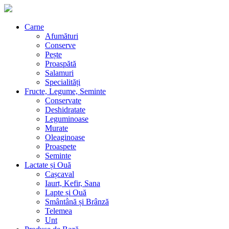
Carne
Afumături
Conserve
Pește
Proaspătă
Salamuri
Specialități
Fructe, Legume, Seminte
Conservate
Deshidratate
Leguminoase
Murate
Oleaginoase
Proaspete
Seminte
Lactate și Ouă
Cașcaval
Iaurt, Kefir, Sana
Lapte și Ouă
Smântână și Brânză
Telemea
Unt