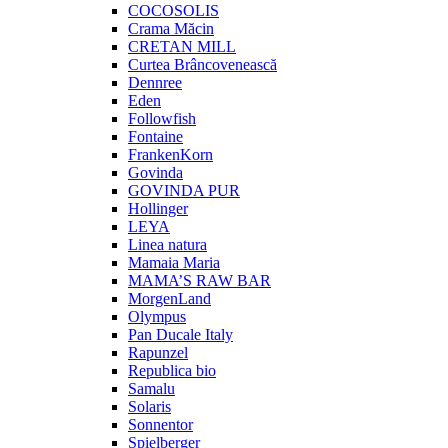
COCOSOLIS
Crama Măcin
CRETAN MILL
Curtea Brâncovenească
Dennree
Eden
Followfish
Fontaine
FrankenKorn
Govinda
GOVINDA PUR
Hollinger
LEYA
Linea natura
Mamaia Maria
MAMA’S RAW BAR
MorgenLand
Olympus
Pan Ducale Italy
Rapunzel
Republica bio
Samalu
Solaris
Sonnentor
Spielberger