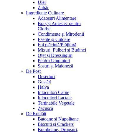
Ulei
Zahăr
Ingrediente Culinare
Adaosuri Alimentare
Borș și Amestec pentru
Ciorbe
Condimente și Mirodenii
Esențe și Culoare
Foi plăcintă/Prăjitură
Mixuri, Pulberi și Budinci
Oțet și Dressinguri
Pentru Umpluturi
Sosuri și Maioneză
De Post
Deserturi
Gustări
Halva
Înlocuitori Carne
Înlocuitori Lactate
Tartinabile Vegetale
Zacusca
De Ronțăit
Batoane și Napolitane
Biscuiți și Crackers
Bomboane, Dropsuri,