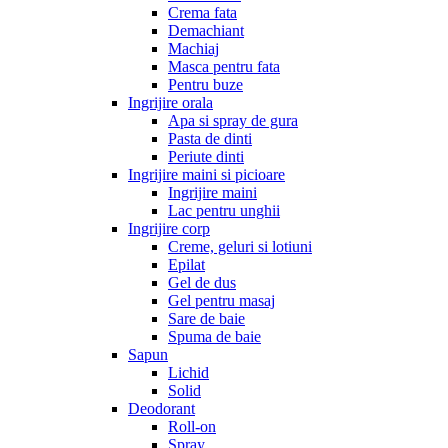
Crema fata
Demachiant
Machiaj
Masca pentru fata
Pentru buze
Ingrijire orala
Apa si spray de gura
Pasta de dinti
Periute dinti
Ingrijire maini si picioare
Ingrijire maini
Lac pentru unghii
Ingrijire corp
Creme, geluri si lotiuni
Epilat
Gel de dus
Gel pentru masaj
Sare de baie
Spuma de baie
Sapun
Lichid
Solid
Deodorant
Roll-on
Spray