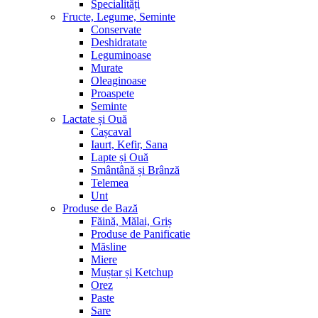
Specialități
Fructe, Legume, Seminte
Conservate
Deshidratate
Leguminoase
Murate
Oleaginoase
Proaspete
Seminte
Lactate și Ouă
Cașcaval
Iaurt, Kefir, Sana
Lapte și Ouă
Smântână și Brânză
Telemea
Unt
Produse de Bază
Făină, Mălai, Griș
Produse de Panificatie
Măsline
Miere
Muștar și Ketchup
Orez
Paste
Sare