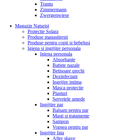
Trantu
Zimmermann
Zwergenwiese
Magazin Naturist
Protectie Solara
Produse manastiresti
Produse pentru copii si bebelusi
Igiena si ingrijire personala
Igiena personala
Absorbante
Batiste nazale
Betisoare urechi
Dezinfectant
Ingrijire intima
Masca protectie
Plasturi
Servetele umede
Ingrijire par
Balsam pentru par
Masti si tratamente
Sampon
Vopsea pentru par
Ingrijire fata
After shave