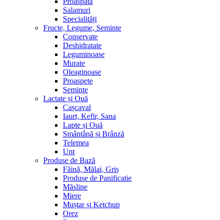
Proaspătă
Salamuri
Specialități
Fructe, Legume, Seminte
Conservate
Deshidratate
Leguminoase
Murate
Oleaginoase
Proaspete
Seminte
Lactate și Ouă
Cașcaval
Iaurt, Kefir, Sana
Lapte și Ouă
Smântână și Brânză
Telemea
Unt
Produse de Bază
Făină, Mălai, Griș
Produse de Panificatie
Măsline
Miere
Muștar și Ketchup
Orez