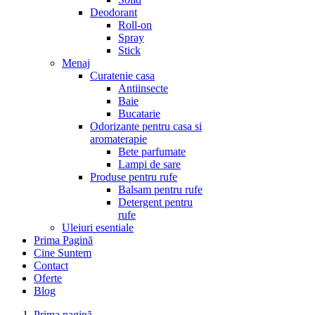
Deodorant
Roll-on
Spray
Stick
Menaj
Curatenie casa
Antiinsecte
Baie
Bucatarie
Odorizante pentru casa si
aromaterapie
Bete parfumate
Lampi de sare
Produse pentru rufe
Balsam pentru rufe
Detergent pentru
rufe
Uleiuri esentiale
Prima Pagină
Cine Suntem
Contact
Oferte
Blog
Prima pagină