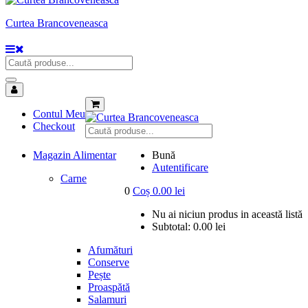
Curtea Brancoveneasca
Contul Meu
Checkout
Magazin Alimentar
Bună
Autentificare
Carne
0
Coș
0.00
lei
Nu ai niciun produs in această listă
Subtotal:
0.00
lei
Afumături
Conserve
Pește
Proaspătă
Salamuri