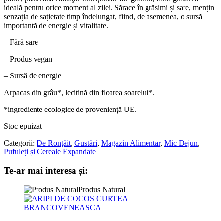
ideală pentru orice moment al zilei. Sărace în grăsimi și sare, mențin
senzația de sațietate timp îndelungat, fiind, de asemenea, o sursă
importantă de energie și vitalitate.
– Fără sare
– Produs vegan
– Sursă de energie
Arpacas din grâu*, lecitină din floarea soarelui*.
*ingrediente ecologice de proveniență UE.
Stoc epuizat
Categorii:
De Ronțăit
,
Gustări
,
Magazin Alimentar
,
Mic Dejun
,
Pufuleți și Cereale Expandate
Te-ar mai interesa și:
Produs Natural