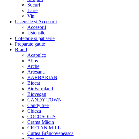
Sucuri
Tărie
Vin
Ustensile și Accesorii
Accesorii
Ustensile
Cofetarie si patiserie
Preparate gatite
Brand
Acapulco
Allos
Arche
Artesana
BARBARIAN
Biocat
BioFarmland
Biovegan
CANDY TOWN
Candy tree
Chicza
COCOSOLIS
Crama Măcin
CRETAN MILL
Curtea Brâncovenească
Dennree