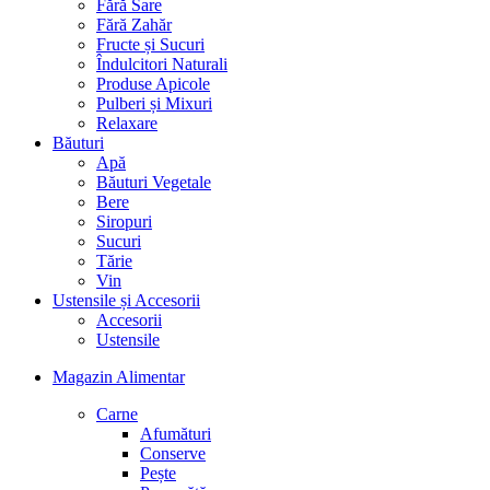
Fără Sare
Fără Zahăr
Fructe și Sucuri
Îndulcitori Naturali
Produse Apicole
Pulberi și Mixuri
Relaxare
Băuturi
Apă
Băuturi Vegetale
Bere
Siropuri
Sucuri
Tărie
Vin
Ustensile și Accesorii
Accesorii
Ustensile
Magazin Alimentar
Carne
Afumături
Conserve
Pește