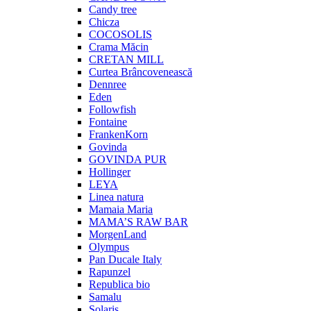
Candy tree
Chicza
COCOSOLIS
Crama Măcin
CRETAN MILL
Curtea Brâncovenească
Dennree
Eden
Followfish
Fontaine
FrankenKorn
Govinda
GOVINDA PUR
Hollinger
LEYA
Linea natura
Mamaia Maria
MAMA’S RAW BAR
MorgenLand
Olympus
Pan Ducale Italy
Rapunzel
Republica bio
Samalu
Solaris