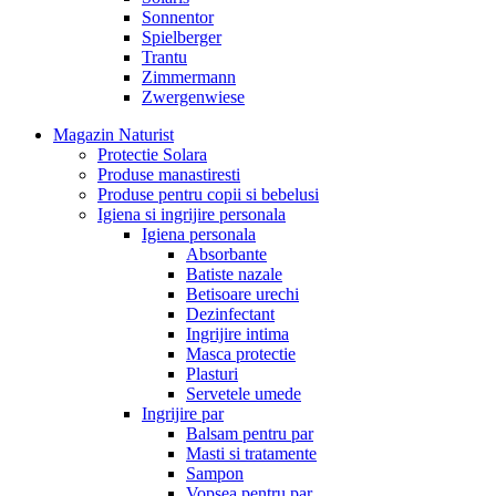
Sonnentor
Spielberger
Trantu
Zimmermann
Zwergenwiese
Magazin Naturist
Protectie Solara
Produse manastiresti
Produse pentru copii si bebelusi
Igiena si ingrijire personala
Igiena personala
Absorbante
Batiste nazale
Betisoare urechi
Dezinfectant
Ingrijire intima
Masca protectie
Plasturi
Servetele umede
Ingrijire par
Balsam pentru par
Masti si tratamente
Sampon
Vopsea pentru par