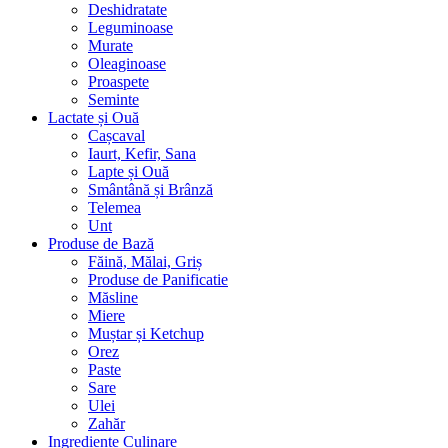
Deshidratate
Leguminoase
Murate
Oleaginoase
Proaspete
Seminte
Lactate și Ouă
Cașcaval
Iaurt, Kefir, Sana
Lapte și Ouă
Smântână și Brânză
Telemea
Unt
Produse de Bază
Făină, Mălai, Griș
Produse de Panificatie
Măsline
Miere
Muștar și Ketchup
Orez
Paste
Sare
Ulei
Zahăr
Ingrediente Culinare