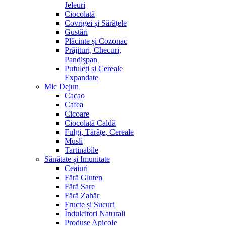
Jeleuri
Ciocolată
Covrigei și Sărățele
Gustări
Plăcinte și Cozonac
Prăjituri, Checuri,
Pandișpan
Pufuleți și Cereale
Expandate
Mic Dejun
Cacao
Cafea
Cicoare
Ciocolată Caldă
Fulgi, Tărâțe, Cereale
Musli
Tartinabile
Sănătate și Imunitate
Ceaiuri
Fără Gluten
Fără Sare
Fără Zahăr
Fructe și Sucuri
Îndulcitori Naturali
Produse Apicole