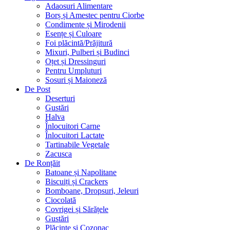
Adaosuri Alimentare
Borș și Amestec pentru Ciorbe
Condimente și Mirodenii
Esențe și Culoare
Foi plăcintă/Prăjitură
Mixuri, Pulberi și Budinci
Oțet și Dressinguri
Pentru Umpluturi
Sosuri și Maioneză
De Post
Deserturi
Gustări
Halva
Înlocuitori Carne
Înlocuitori Lactate
Tartinabile Vegetale
Zacusca
De Ronțăit
Batoane și Napolitane
Biscuiți și Crackers
Bomboane, Dropsuri, Jeleuri
Ciocolată
Covrigei și Sărățele
Gustări
Plăcinte și Cozonac