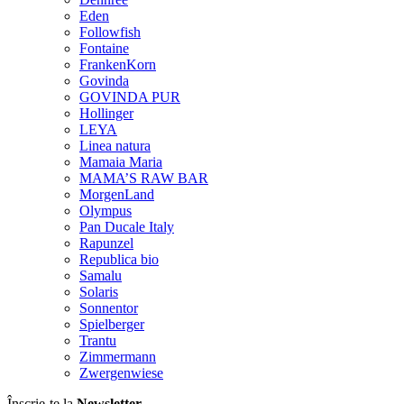
Eden
Followfish
Fontaine
FrankenKorn
Govinda
GOVINDA PUR
Hollinger
LEYA
Linea natura
Mamaia Maria
MAMA’S RAW BAR
MorgenLand
Olympus
Pan Ducale Italy
Rapunzel
Republica bio
Samalu
Solaris
Sonnentor
Spielberger
Trantu
Zimmermann
Zwergenwiese
Înscrie-te la
Newsletter