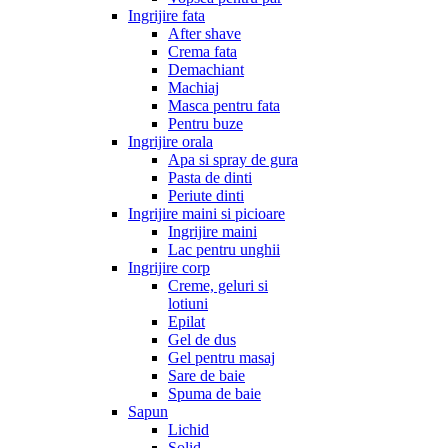
Ingrijire fata
After shave
Crema fata
Demachiant
Machiaj
Masca pentru fata
Pentru buze
Ingrijire orala
Apa si spray de gura
Pasta de dinti
Periute dinti
Ingrijire maini si picioare
Ingrijire maini
Lac pentru unghii
Ingrijire corp
Creme, geluri si
lotiuni
Epilat
Gel de dus
Gel pentru masaj
Sare de baie
Spuma de baie
Sapun
Lichid
Solid