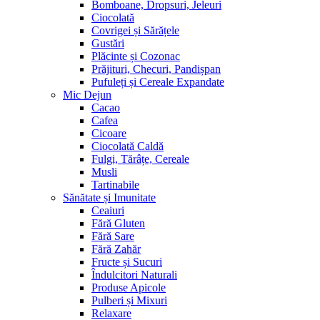
Bomboane, Dropsuri, Jeleuri
Ciocolată
Covrigei și Sărățele
Gustări
Plăcinte și Cozonac
Prăjituri, Checuri, Pandișpan
Pufuleți și Cereale Expandate
Mic Dejun
Cacao
Cafea
Cicoare
Ciocolată Caldă
Fulgi, Tărâțe, Cereale
Musli
Tartinabile
Sănătate și Imunitate
Ceaiuri
Fără Gluten
Fără Sare
Fără Zahăr
Fructe și Sucuri
Îndulcitori Naturali
Produse Apicole
Pulberi și Mixuri
Relaxare