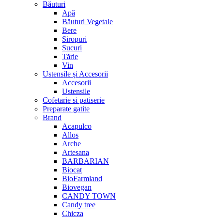
Băuturi
Apă
Băuturi Vegetale
Bere
Siropuri
Sucuri
Tărie
Vin
Ustensile și Accesorii
Accesorii
Ustensile
Cofetarie si patiserie
Preparate gatite
Brand
Acapulco
Allos
Arche
Artesana
BARBARIAN
Biocat
BioFarmland
Biovegan
CANDY TOWN
Candy tree
Chicza