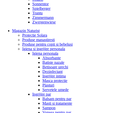
Sonnentor
Spielberger
Trantu
Zimmermann
Zwergenwiese
Magazin Naturist
Protectie Solara
Produse manastiresti
Produse pentru copii si bebelusi
Igiena si ingrijire personala
Igiena personala
Absorbante
Batiste nazale
Betisoare urechi
Dezinfectant
Ingrijire intima
Masca protectie
Plasturi
Servetele umede
Ingrijire par
Balsam pentru par
Masti si tratamente
Sampon
Vopsea pentru par