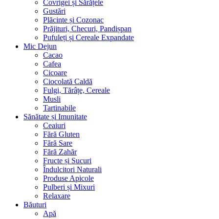
Covrigei și Sărățele
Gustări
Plăcinte și Cozonac
Prăjituri, Checuri, Pandișpan
Pufuleți și Cereale Expandate
Mic Dejun
Cacao
Cafea
Cicoare
Ciocolată Caldă
Fulgi, Tărâțe, Cereale
Musli
Tartinabile
Sănătate și Imunitate
Ceaiuri
Fără Gluten
Fără Sare
Fără Zahăr
Fructe și Sucuri
Îndulcitori Naturali
Produse Apicole
Pulberi și Mixuri
Relaxare
Băuturi
Apă