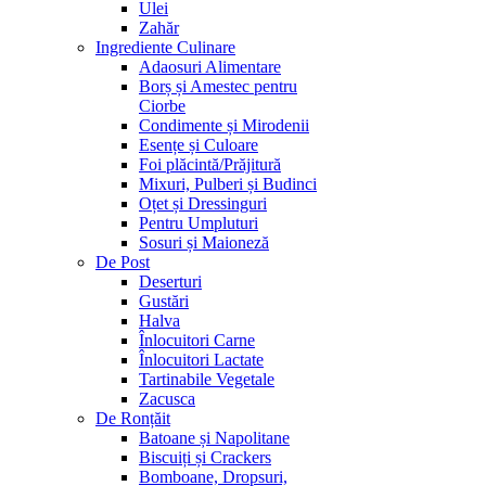
Ulei
Zahăr
Ingrediente Culinare
Adaosuri Alimentare
Borș și Amestec pentru
Ciorbe
Condimente și Mirodenii
Esențe și Culoare
Foi plăcintă/Prăjitură
Mixuri, Pulberi și Budinci
Oțet și Dressinguri
Pentru Umpluturi
Sosuri și Maioneză
De Post
Deserturi
Gustări
Halva
Înlocuitori Carne
Înlocuitori Lactate
Tartinabile Vegetale
Zacusca
De Ronțăit
Batoane și Napolitane
Biscuiți și Crackers
Bomboane, Dropsuri,