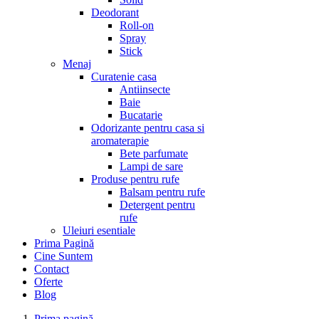
Deodorant
Roll-on
Spray
Stick
Menaj
Curatenie casa
Antiinsecte
Baie
Bucatarie
Odorizante pentru casa si
aromaterapie
Bete parfumate
Lampi de sare
Produse pentru rufe
Balsam pentru rufe
Detergent pentru
rufe
Uleiuri esentiale
Prima Pagină
Cine Suntem
Contact
Oferte
Blog
Prima pagină