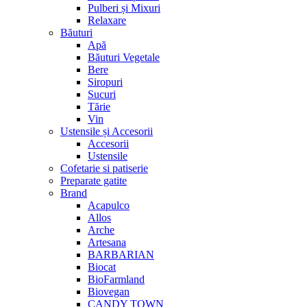
Pulberi și Mixuri
Relaxare
Băuturi
Apă
Băuturi Vegetale
Bere
Siropuri
Sucuri
Tărie
Vin
Ustensile și Accesorii
Accesorii
Ustensile
Cofetarie si patiserie
Preparate gatite
Brand
Acapulco
Allos
Arche
Artesana
BARBARIAN
Biocat
BioFarmland
Biovegan
CANDY TOWN