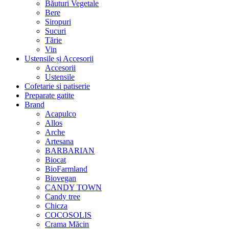
Băuturi Vegetale
Bere
Siropuri
Sucuri
Tărie
Vin
Ustensile și Accesorii
Accesorii
Ustensile
Cofetarie si patiserie
Preparate gatite
Brand
Acapulco
Allos
Arche
Artesana
BARBARIAN
Biocat
BioFarmland
Biovegan
CANDY TOWN
Candy tree
Chicza
COCOSOLIS
Crama Măcin