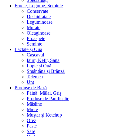
Specialități
Fructe, Legume, Seminte
Conservate
Deshidratate
Leguminoase
Murate
Oleaginoase
Proaspete
Seminte
Lactate și Ouă
Cașcaval
Iaurt, Kefir, Sana
Lapte și Ouă
Smântână și Brânză
Telemea
Unt
Produse de Bază
Făină, Mălai, Griș
Produse de Panificatie
Măsline
Miere
Muștar și Ketchup
Orez
Paste
Sare