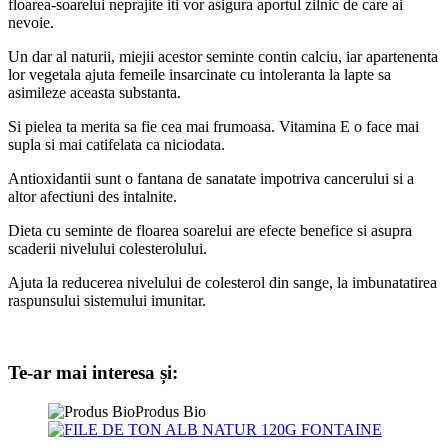
floarea-soarelui neprajite iti vor asigura aportul zilnic de care ai
nevoie.
Un dar al naturii, miejii acestor seminte contin calciu, iar apartenenta
lor vegetala ajuta femeile insarcinate cu intoleranta la lapte sa
asimileze aceasta substanta.
Si pielea ta merita sa fie cea mai frumoasa. Vitamina E o face mai
supla si mai catifelata ca niciodata.
Antioxidantii sunt o fantana de sanatate impotriva cancerului si a
altor afectiuni des intalnite.
Dieta cu seminte de floarea soarelui are efecte benefice si asupra
scaderii nivelului colesterolului.
Ajuta la reducerea nivelului de colesterol din sange, la imbunatatirea
raspunsului sistemului imunitar.
Te-ar mai interesa și:
Produs Bio