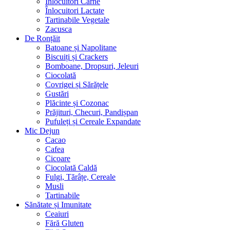
Înlocuitori Carne
Înlocuitori Lactate
Tartinabile Vegetale
Zacusca
De Ronțăit
Batoane și Napolitane
Biscuiți și Crackers
Bomboane, Dropsuri, Jeleuri
Ciocolată
Covrigei și Sărățele
Gustări
Plăcinte și Cozonac
Prăjituri, Checuri, Pandișpan
Pufuleți și Cereale Expandate
Mic Dejun
Cacao
Cafea
Cicoare
Ciocolată Caldă
Fulgi, Tărâțe, Cereale
Musli
Tartinabile
Sănătate și Imunitate
Ceaiuri
Fără Gluten