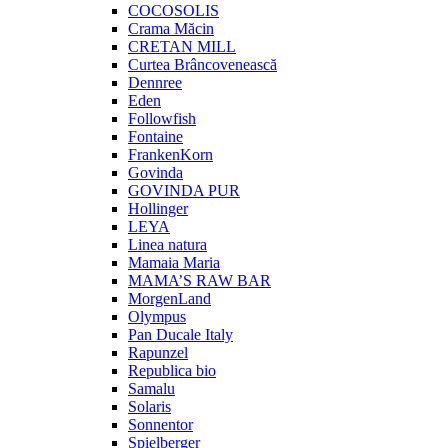
COCOSOLIS
Crama Măcin
CRETAN MILL
Curtea Brâncovenească
Dennree
Eden
Followfish
Fontaine
FrankenKorn
Govinda
GOVINDA PUR
Hollinger
LEYA
Linea natura
Mamaia Maria
MAMA’S RAW BAR
MorgenLand
Olympus
Pan Ducale Italy
Rapunzel
Republica bio
Samalu
Solaris
Sonnentor
Spielberger