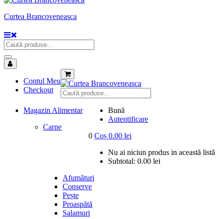
Curtea Brancoveneasca
Contul Meu
Checkout
Magazin Alimentar
Bună
Autentificare
Carne
0
Coș
0.00
lei
Nu ai niciun produs in această listă
Subtotal:
0.00
lei
Afumături
Conserve
Pește
Proaspătă
Salamuri