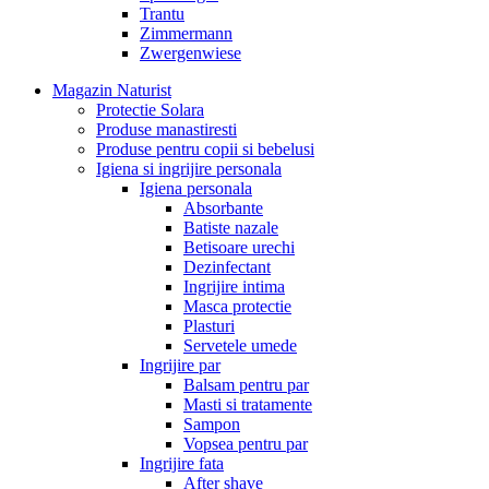
Trantu
Zimmermann
Zwergenwiese
Magazin Naturist
Protectie Solara
Produse manastiresti
Produse pentru copii si bebelusi
Igiena si ingrijire personala
Igiena personala
Absorbante
Batiste nazale
Betisoare urechi
Dezinfectant
Ingrijire intima
Masca protectie
Plasturi
Servetele umede
Ingrijire par
Balsam pentru par
Masti si tratamente
Sampon
Vopsea pentru par
Ingrijire fata
After shave