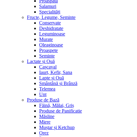
Proaspătă
Salamuri
Specialități
Fructe, Legume, Seminte
Conservate
Deshidratate
Leguminoase
Murate
Oleaginoase
Proaspete
Seminte
Lactate și Ouă
Cașcaval
Iaurt, Kefir, Sana
Lapte și Ouă
Smântână și Brânză
Telemea
Unt
Produse de Bază
Făină, Mălai, Griș
Produse de Panificatie
Măsline
Miere
Muștar și Ketchup
Orez