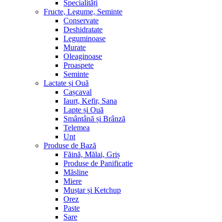
Specialități
Fructe, Legume, Seminte
Conservate
Deshidratate
Leguminoase
Murate
Oleaginoase
Proaspete
Seminte
Lactate și Ouă
Cașcaval
Iaurt, Kefir, Sana
Lapte și Ouă
Smântână și Brânză
Telemea
Unt
Produse de Bază
Făină, Mălai, Griș
Produse de Panificatie
Măsline
Miere
Muștar și Ketchup
Orez
Paste
Sare