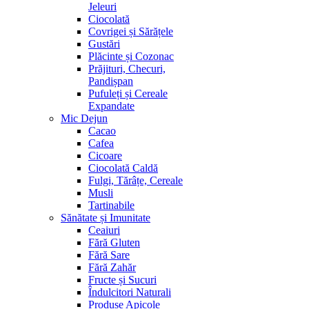
Jeleuri
Ciocolată
Covrigei și Sărățele
Gustări
Plăcinte și Cozonac
Prăjituri, Checuri,
Pandișpan
Pufuleți și Cereale
Expandate
Mic Dejun
Cacao
Cafea
Cicoare
Ciocolată Caldă
Fulgi, Tărâțe, Cereale
Musli
Tartinabile
Sănătate și Imunitate
Ceaiuri
Fără Gluten
Fără Sare
Fără Zahăr
Fructe și Sucuri
Îndulcitori Naturali
Produse Apicole