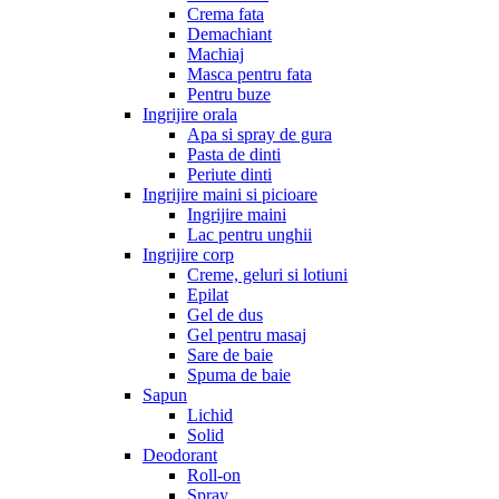
Crema fata
Demachiant
Machiaj
Masca pentru fata
Pentru buze
Ingrijire orala
Apa si spray de gura
Pasta de dinti
Periute dinti
Ingrijire maini si picioare
Ingrijire maini
Lac pentru unghii
Ingrijire corp
Creme, geluri si lotiuni
Epilat
Gel de dus
Gel pentru masaj
Sare de baie
Spuma de baie
Sapun
Lichid
Solid
Deodorant
Roll-on
Spray