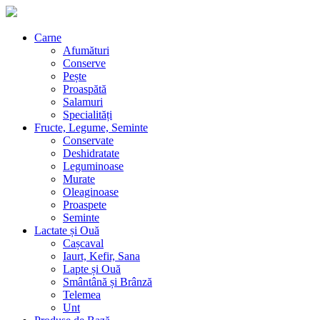
Carne
Afumături
Conserve
Pește
Proaspătă
Salamuri
Specialități
Fructe, Legume, Seminte
Conservate
Deshidratate
Leguminoase
Murate
Oleaginoase
Proaspete
Seminte
Lactate și Ouă
Cașcaval
Iaurt, Kefir, Sana
Lapte și Ouă
Smântână și Brânză
Telemea
Unt