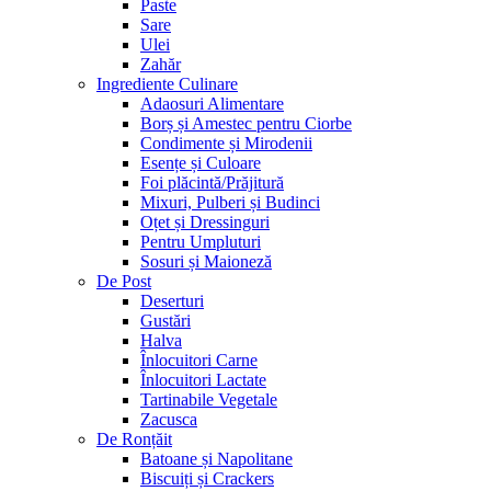
Paste
Sare
Ulei
Zahăr
Ingrediente Culinare
Adaosuri Alimentare
Borș și Amestec pentru Ciorbe
Condimente și Mirodenii
Esențe și Culoare
Foi plăcintă/Prăjitură
Mixuri, Pulberi și Budinci
Oțet și Dressinguri
Pentru Umpluturi
Sosuri și Maioneză
De Post
Deserturi
Gustări
Halva
Înlocuitori Carne
Înlocuitori Lactate
Tartinabile Vegetale
Zacusca
De Ronțăit
Batoane și Napolitane
Biscuiți și Crackers