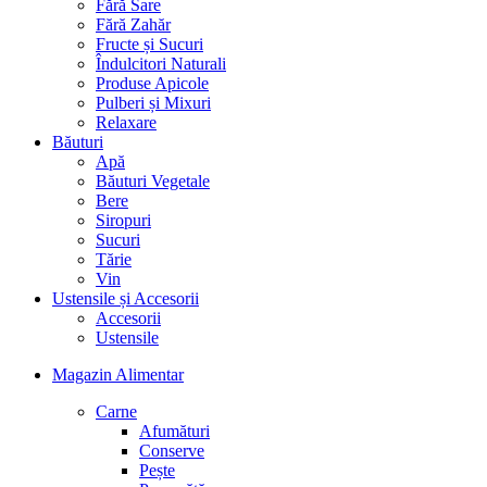
Fără Sare
Fără Zahăr
Fructe și Sucuri
Îndulcitori Naturali
Produse Apicole
Pulberi și Mixuri
Relaxare
Băuturi
Apă
Băuturi Vegetale
Bere
Siropuri
Sucuri
Tărie
Vin
Ustensile și Accesorii
Accesorii
Ustensile
Magazin Alimentar
Carne
Afumături
Conserve
Pește