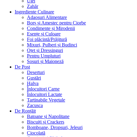
Ulei
Zahăr
Ingrediente Culinare
Adaosuri Alimentare
Borș și Amestec pentru Ciorbe
Condimente și Mirodenii
Esențe și Culoare
Foi plăcintă/Prăjitură
Mixuri, Pulberi și Budinci
Oțet și Dressinguri
Pentru Umpluturi
Sosuri și Maioneză
De Post
Deserturi
Gustări
Halva
Înlocuitori Carne
Înlocuitori Lactate
Tartinabile Vegetale
Zacusca
De Ronțăit
Batoane și Napolitane
Biscuiți și Crackers
Bomboane, Dropsuri, Jeleuri
Ciocolată