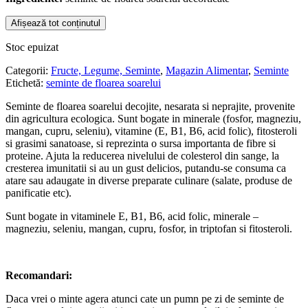
Afișează tot conținutul
Stoc epuizat
Categorii:
Fructe, Legume, Seminte
,
Magazin Alimentar
,
Seminte
Etichetă:
seminte de floarea soarelui
Seminte de floarea soarelui decojite, nesarata si neprajite, provenite
din agricultura ecologica. Sunt bogate in minerale (fosfor, magneziu,
mangan, cupru, seleniu), vitamine (E, B1, B6, acid folic), fitosteroli
si grasimi sanatoase, si reprezinta o sursa importanta de fibre si
proteine. Ajuta la reducerea nivelului de colesterol din sange, la
cresterea imunitatii si au un gust delicios, putandu-se consuma ca
atare sau adaugate in diverse preparate culinare (salate, produse de
panificatie etc).
Sunt bogate in vitaminele E, B1, B6, acid folic, minerale –
magneziu, seleniu, mangan, cupru, fosfor, in triptofan si fitosteroli.
Recomandari:
Daca vrei o minte agera atunci cate un pumn pe zi de seminte de