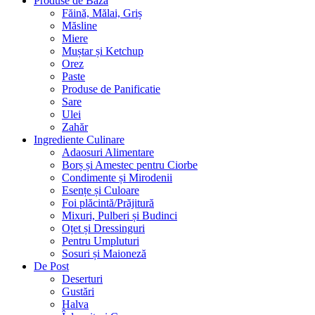
Produse de Bază
Făină, Mălai, Griș
Măsline
Miere
Muștar și Ketchup
Orez
Paste
Produse de Panificatie
Sare
Ulei
Zahăr
Ingrediente Culinare
Adaosuri Alimentare
Borș și Amestec pentru Ciorbe
Condimente și Mirodenii
Esențe și Culoare
Foi plăcintă/Prăjitură
Mixuri, Pulberi și Budinci
Oțet și Dressinguri
Pentru Umpluturi
Sosuri și Maioneză
De Post
Deserturi
Gustări
Halva