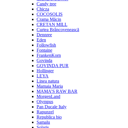
Candy tree
Chicza
COCOSOLIS
Crama Măcin
CRETAN MILL
Curtea Brâncovenească
Dennree
Eden
Followfish
Fontaine
FrankenKorn
Govinda
GOVINDA PUR
Hollinger
LEYA
Linea natura
Mamaia Maria
MAMA’S RAW BAR
MorgenLand
Olympus
Pan Ducale Italy
Rapunzel
Republica bio
Samalu
Solaris