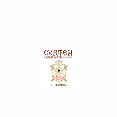
Sare
Ulei
Zahăr
Ingrediente Culinare
Adaosuri Alimentare
Borș și Amestec pentru Ciorbe
Condimente și Mirodenii
Esențe și Culoare
Foi plăcintă/Prăjitură
Mixuri, Pulberi și Budinci
Oțet și Dressinguri